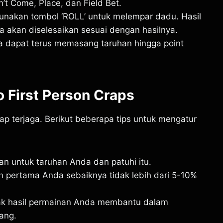
’t Come, Place, dan Field Bet.
unakan tombol ‘ROLL’ untuk melempar dadu. Hasil
a akan diselesaikan sesuai dengan hasilnya.
da dapat terus memasang taruhan hingga point
 First Person Craps
p terjaga. Berikut beberapa tips untuk mengatur
n untuk taruhan Anda dan patuhi itu.
n pertama Anda sebaiknya tidak lebih dari 5-10%
ak hasil permainan Anda membantu dalam
ang.