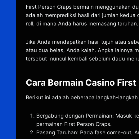
First Person Craps bermain menggunakan dua
adalah memprediksi hasil dari jumlah kedua
roll, di mana Anda harus memasang taruhan.
Jika Anda mendapatkan hasil tujuh atau sebe
atau dua belas, Anda kalah. Angka lainnya me
tersebut muncul kembali sebelum dadu menu
Cara Bermain Casino First
Berikut ini adalah beberapa langkah-langka
Bergabung dengan Permainan: Masuk ke a
permainan First Person Craps.
Pasang Taruhan: Pada fase come-out, A