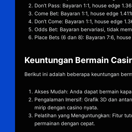
Don’t Pass: Bayaran 1:1, house edge 1.3
Come Bet: Bayaran 1:1, house edge 1.41
Don’t Come: Bayaran 1:1, house edge 1.
Odds Bet: Bayaran bervariasi, tidak memi
Place Bets (6 dan 8): Bayaran 7:6, hous
Keuntungan Bermain Casin
Berikut ini adalah beberapa keuntungan berm
Akses Mudah: Anda dapat bermain kapan
Pengalaman Imersif: Grafik 3D dan ant
mirip dengan casino nyata.
Pelatihan yang Menguntungkan: Fitur t
permainan dengan cepat.