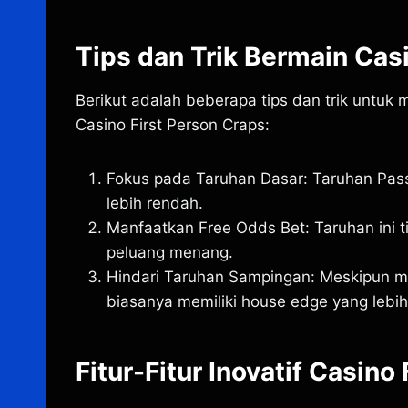
Tips dan Trik Bermain Cas
Berikut adalah beberapa tips dan trik untu
Casino First Person Craps:
Fokus pada Taruhan Dasar: Taruhan Pass
lebih rendah.
Manfaatkan Free Odds Bet: Taruhan ini
peluang menang.
Hindari Taruhan Sampingan: Meskipun me
biasanya memiliki house edge yang lebih 
Fitur-Fitur Inovatif Casino