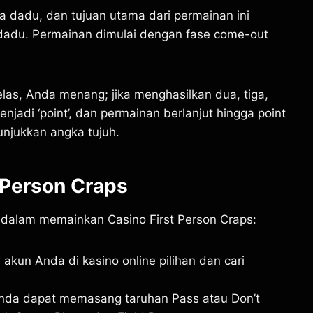
 dadu, dan tujuan utama dari permainan ini
 dadu. Permainan dimulai dengan fase come-out
las, Anda menang; jika menghasilkan dua, tiga,
njadi ‘point’, dan permainan berlanjut hingga point
njukkan angka tujuh.
 Person Craps
h dalam memainkan Casino First Person Craps:
kun Anda di kasino online pilihan dan cari
nda dapat memasang taruhan Pass atau Don’t