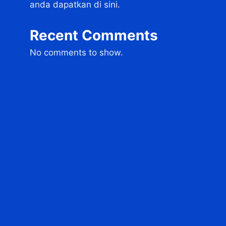
anda dapatkan di sini.
Recent Comments
No comments to show.