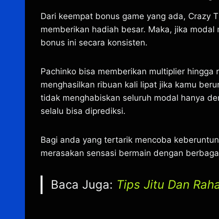
Dari keempat bonus game yang ada, Crazy Ti
memberikan hadiah besar. Maka, jika modal 
bonus ini secara konsisten.
Pachinko bisa memberikan multiplier hingga r
menghasilkan ribuan kali lipat jika kamu b
tidak menghabiskan seluruh modal hanya dem
selalu bisa diprediksi.
Bagi anda yang tertarik mencoba keberuntu
merasakan sensasi bermain dengan berbaga
Baca Juga:
Tips Jitu Dan Rah