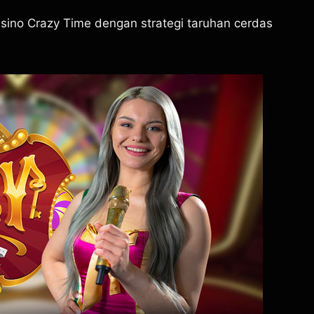
sino Crazy Time dengan strategi taruhan cerdas