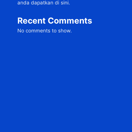
anda dapatkan di sini.
Recent Comments
No comments to show.