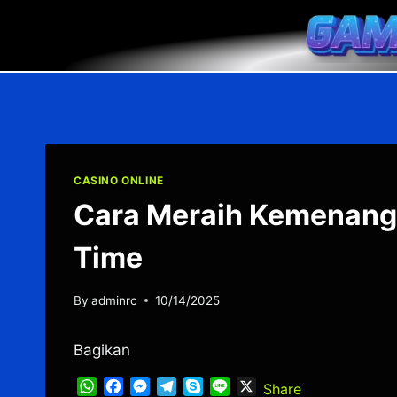
Skip
to
content
CASINO ONLINE
Cara Meraih Kemenanga
Time
By
adminrc
10/14/2025
Bagikan
W
F
M
T
S
L
X
Share