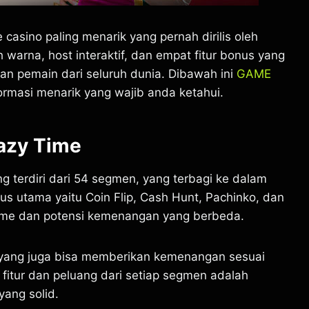
casino paling menarik yang pernah dirilis oleh
warna, host interaktif, dan empat fitur bonus yang
an pemain dari seluruh dunia. Dibawah ini
GAME
rmasi menarik yang wajib anda ketahui.
razy Time
 terdiri dari 54 segmen, yang terbagi ke dalam
 utama yaitu Coin Flip, Cash Hunt, Pachinko, dan
sme dan potensi kemenangan yang berbeda.
10 yang juga bisa memberikan kemenangan sesuai
p fitur dan peluang dari setiap segmen adalah
ang solid.