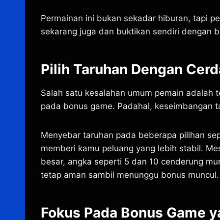
Permainan ini bukan sekadar hiburan, tapi p
sekarang juga dan buktikan sendiri dengan 
Pilih Taruhan Dengan Cer
Salah satu kesalahan umum pemain adalah te
pada bonus game. Padahal, keseimbangan ta
Menyebar taruhan pada beberapa pilihan se
memberi kamu peluang yang lebih stabil. M
besar, angka seperti 5 dan 10 cenderung mu
tetap aman sambil menunggu bonus muncul.
Fokus Pada Bonus Game ya