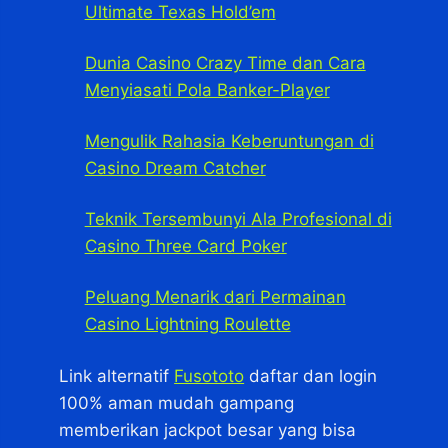
Ultimate Texas Hold’em
Dunia Casino Crazy Time dan Cara
Menyiasati Pola Banker-Player
Mengulik Rahasia Keberuntungan di
Casino Dream Catcher
Teknik Tersembunyi Ala Profesional di
Casino Three Card Poker
Peluang Menarik dari Permainan
Casino Lightning Roulette
Link alternatif
Fusototo
daftar dan login
100% aman mudah gampang
memberikan jackpot besar yang bisa