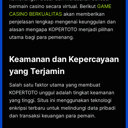
bermain casino secara virtual. Berikut
GAME
CASINO BERKUALITAS
akan memberikan
penjelasan lengkap mengenai keunggulan dan
alasan mengapa KOPERTOTO menjadi pilihan
utama bagi para pemenang.
Keamanan dan Kepercayaan
yang Terjamin
Salah satu faktor utama yang membuat
KOPERTOTO unggul adalah tingkat keamanan
yang tinggi. Situs ini menggunakan teknologi
enkripsi terbaru untuk melindungi data pribadi
dan transaksi keuangan para pemain.