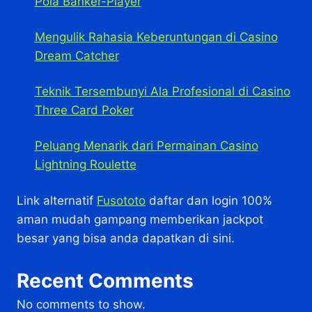
Pola Banker-Player
Mengulik Rahasia Keberuntungan di Casino
Dream Catcher
Teknik Tersembunyi Ala Profesional di Casino
Three Card Poker
Peluang Menarik dari Permainan Casino
Lightning Roulette
Link alternatif
Fusototo
daftar dan login 100%
aman mudah gampang memberikan jackpot
besar yang bisa anda dapatkan di sini.
Recent Comments
No comments to show.