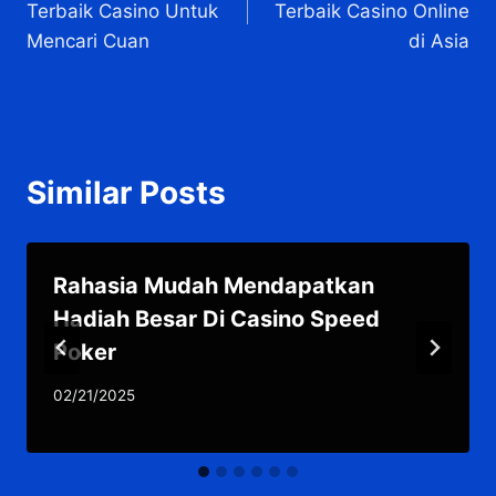
Terbaik Casino Untuk
Terbaik Casino Online
Mencari Cuan
di Asia
Similar Posts
Rahasia Mudah Mendapatkan
Hadiah Besar Di Casino Speed
Poker
02/21/2025