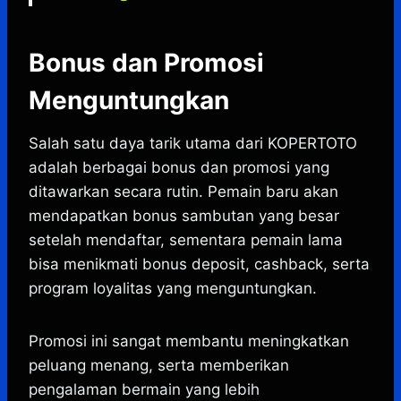
Bonus dan Promosi
Menguntungkan
Salah satu daya tarik utama dari KOPERTOTO
adalah berbagai bonus dan promosi yang
ditawarkan secara rutin. Pemain baru akan
mendapatkan bonus sambutan yang besar
setelah mendaftar, sementara pemain lama
bisa menikmati bonus deposit, cashback, serta
program loyalitas yang menguntungkan.
Promosi ini sangat membantu meningkatkan
peluang menang, serta memberikan
pengalaman bermain yang lebih