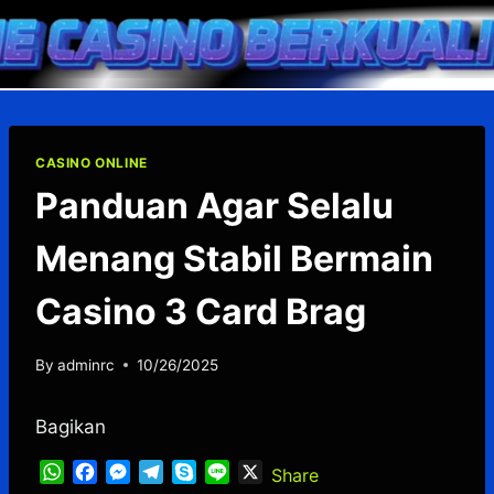
Skip
to
content
CASINO ONLINE
Panduan Agar Selalu
Menang Stabil Bermain
Casino 3 Card Brag
By
adminrc
10/26/2025
Bagikan
W
F
M
T
S
L
X
Share