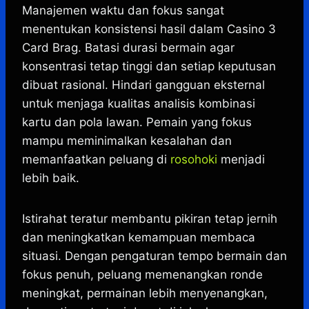
Manajemen waktu dan fokus sangat
menentukan konsistensi hasil dalam Casino 3
Card Brag. Batasi durasi bermain agar
konsentrasi tetap tinggi dan setiap keputusan
dibuat rasional. Hindari gangguan eksternal
untuk menjaga kualitas analisis kombinasi
kartu dan pola lawan. Pemain yang fokus
mampu meminimalkan kesalahan dan
memanfaatkan peluang di
rosohoki
menjadi
lebih baik.
Istirahat teratur membantu pikiran tetap jernih
dan meningkatkan kemampuan membaca
situasi. Dengan pengaturan tempo bermain dan
fokus penuh, peluang memenangkan ronde
meningkat, permainan lebih menyenangkan,