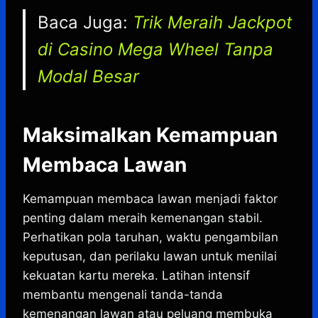
Baca Juga:
Trik Meraih Jackpot
di Casino Mega Wheel Tanpa
Modal Besar
Maksimalkan Kemampuan
Membaca Lawan
Kemampuan membaca lawan menjadi faktor
penting dalam meraih kemenangan stabil.
Perhatikan pola taruhan, waktu pengambilan
keputusan, dan perilaku lawan untuk menilai
kekuatan kartu mereka. Latihan intensif
membantu mengenali tanda-tanda
kemenangan lawan atau peluang membuka