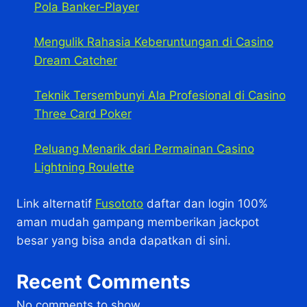
Pola Banker-Player
Mengulik Rahasia Keberuntungan di Casino
Dream Catcher
Teknik Tersembunyi Ala Profesional di Casino
Three Card Poker
Peluang Menarik dari Permainan Casino
Lightning Roulette
Link alternatif
Fusototo
daftar dan login 100%
aman mudah gampang memberikan jackpot
besar yang bisa anda dapatkan di sini.
Recent Comments
No comments to show.