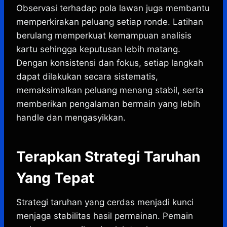
Observasi terhadap pola lawan juga membantu
memperkirakan peluang setiap ronde. Latihan
berulang memperkuat kemampuan analisis
kartu sehingga keputusan lebih matang.
Dengan konsistensi dan fokus, setiap langkah
dapat dilakukan secara sistematis,
memaksimalkan peluang menang stabil, serta
memberikan pengalaman bermain yang lebih
handle dan mengasyikkan.
Terapkan Strategi Taruhan
Yang Tepat
Strategi taruhan yang cerdas menjadi kunci
menjaga stabilitas hasil permainan. Pemain