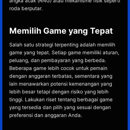
angka acak (RNG) atau mekanisme fisik seperti
roda berputar.
Memilih Game yang Tepat
Salah satu strategi terpenting adalah memilih
game yang tepat. Setiap game memiliki aturan,
peluang, dan pembayaran yang berbeda.
Beberapa game lebih cocok untuk pemain
dengan anggaran terbatas, sementara yang
lain menawarkan potensi kemenangan yang
lebih besar tetapi dengan risiko yang lebih
tinggi. Lakukan riset tentang berbagai game
yang tersedia dan pilih yang sesuai dengan
preferensi dan anggaran Anda.