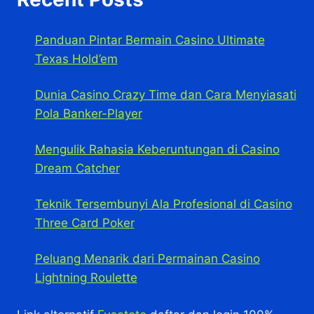
Panduan Pintar Bermain Casino Ultimate
Texas Hold’em
Dunia Casino Crazy Time dan Cara Menyiasati
Pola Banker-Player
Mengulik Rahasia Keberuntungan di Casino
Dream Catcher
Teknik Tersembunyi Ala Profesional di Casino
Three Card Poker
Peluang Menarik dari Permainan Casino
Lightning Roulette