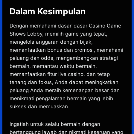
Dalam Kesimpulan
Dengan memahami dasar-dasar Casino Game
Shows Lobby, memilih game yang tepat,
mengelola anggaran dengan bijak,
memanfaatkan bonus dan promosi, memahami
peluang dan odds, mengembangkan strategi
bermain, memantau waktu bermain,
memanfaatkan fitur live casino, dan tetap
tenang dan fokus, Anda dapat meningkatkan
peluang Anda meraih kemenangan besar dan
menikmati pengalaman bermain yang lebih
sukses dan memuaskan.
Ingatlah untuk selalu bermain dengan
bertanggung jawab dan nikmati keseruan yang