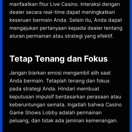
manfaatkan fitur Live Casino. Interaksi dengan
dealer secara real-time dapat meningkatkan
keseruan bermain Anda. Selain itu, Anda dapat
mengajukan pertanyaan kepada dealer tentang
aturan permainan atau strategi yang efektif.
Tetap Tenang dan Fokus
Jangan biarkan emosi mengambil alih saat
Anda bermain. Tetaplah tenang dan fokus
pada strategi Anda. Hindari membuat
keputusan impulsif berdasarkan perasaan atau
keberuntungan semata. ​Ingatlah bahwa Casino
Game Shows Lobby adalah permainan
peluang, dan tidak ada jaminan kemenangan​.