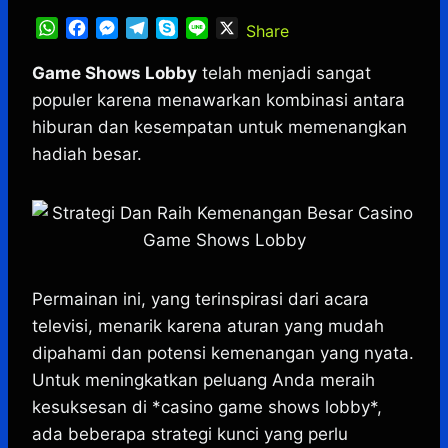
W
F
M
T
S
L
X
Share
h
a
e
e
k
i
a
c
s
l
y
n
Game Shows Lobby
telah menjadi sangat
t
e
s
e
p
e
populer karena menawarkan kombinasi antara
s
b
e
g
e
hiburan dan kesempatan untuk memenangkan
A
o
n
r
hadiah besar.
p
o
g
a
p
k
e
m
r
Permainan ini, yang terinspirasi dari acara
televisi, menarik karena aturan yang mudah
dipahami dan potensi kemenangan yang nyata.
Untuk meningkatkan peluang Anda meraih
kesuksesan di *casino game shows lobby*,
ada beberapa strategi kunci yang perlu