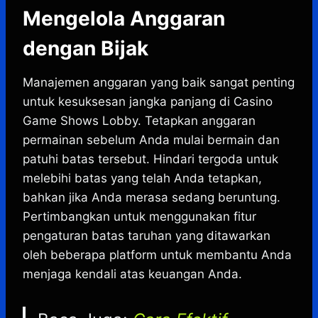
Mengelola Anggaran
dengan Bijak
Manajemen anggaran yang baik sangat penting
untuk kesuksesan jangka panjang di Casino
Game Shows Lobby. Tetapkan anggaran
permainan sebelum Anda mulai bermain dan
patuhi batas tersebut. Hindari tergoda untuk
melebihi batas yang telah Anda tetapkan,
bahkan jika Anda merasa sedang beruntung.
Pertimbangkan untuk menggunakan fitur
pengaturan batas taruhan yang ditawarkan
oleh beberapa platform untuk membantu Anda
menjaga kendali atas keuangan Anda.