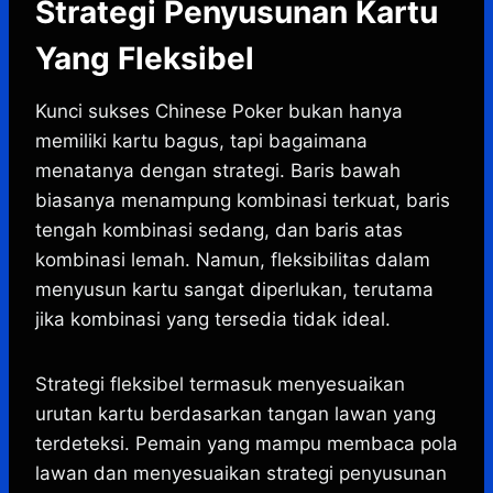
Strategi Penyusunan Kartu
Yang Fleksibel
Kunci sukses Chinese Poker bukan hanya
memiliki kartu bagus, tapi bagaimana
menatanya dengan strategi. Baris bawah
biasanya menampung kombinasi terkuat, baris
tengah kombinasi sedang, dan baris atas
kombinasi lemah. Namun, fleksibilitas dalam
menyusun kartu sangat diperlukan, terutama
jika kombinasi yang tersedia tidak ideal.
Strategi fleksibel termasuk menyesuaikan
urutan kartu berdasarkan tangan lawan yang
terdeteksi. Pemain yang mampu membaca pola
lawan dan menyesuaikan strategi penyusunan