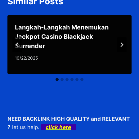
Similar Posts
Langkah-Langkah Menemukan
Jackpot Casino Blackjack
Surrender
10/22/2025
NEED BACKLINK HIGH QUALITY and RELEVANT
?
let us help.
click here