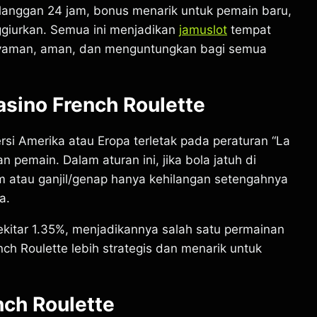
elanggan 24 jam, bonus menarik untuk pemain baru,
ggiurkan. Semua ini menjadikan
jamuslot
tempat
a nyaman, aman, dan menguntungkan bagi semua
asino French Roulette
si Amerika atau Eropa terletak pada peraturan “La
 pemain. Dalam aturan ini, jika bola jatuh di
m atau ganjil/genap hanya kehilangan setengahnya
a.
kitar 1.35%, menjadikannya salah satu permainan
ench Roulette lebih strategis dan menarik untuk
nch Roulette