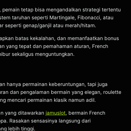
 pemain tetap bisa mengandalkan strategi tertentu
em taruhan seperti Martingale, Fibonacci, atau
r seperti genap/ganjil atau merah/hitam.
etapkan batas kekalahan, dan memanfaatkan bonus
tan yang tepat dan pemahaman aturan, French
hibur sekaligus menguntungkan.
kan hanya permainan keberuntungan, tapi juga
uran dan pengalaman bermain yang elegan, roulette
ang mencari permainan klasik namun adil.
n yang ditawarkan
jamuslot
, bermain French
Eropa. Rasakan sensasinya langsung dari
g lebih tinggi.