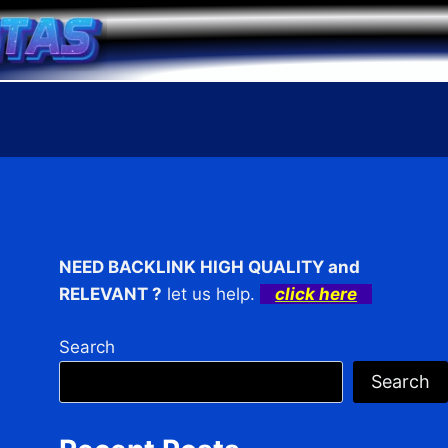
NEED BACKLINK HIGH QUALITY and
RELEVANT ?
let us help.
click here
Search
Search