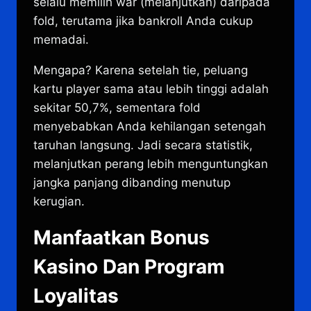
selalu memilih war (melanjutkan) daripada
fold, terutama jika bankroll Anda cukup
memadai.
Mengapa? Karena setelah tie, peluang
kartu player sama atau lebih tinggi adalah
sekitar 50,7%, sementara fold
menyebabkan Anda kehilangan setengah
taruhan langsung. Jadi secara statistik,
melanjutkan perang lebih menguntungkan
jangka panjang dibanding menutup
kerugian.
Manfaatkan Bonus
Kasino Dan Program
Loyalitas