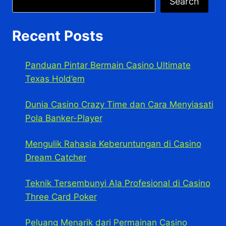
Search
Recent Posts
Panduan Pintar Bermain Casino Ultimate
Texas Hold’em
Dunia Casino Crazy Time dan Cara Menyiasati
Pola Banker-Player
Mengulik Rahasia Keberuntungan di Casino
Dream Catcher
Teknik Tersembunyi Ala Profesional di Casino
Three Card Poker
Peluang Menarik dari Permainan Casino