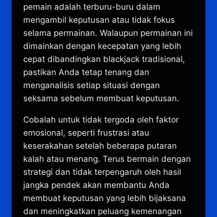
pemain adalah terburu-buru dalam
mengambil keputusan atau tidak fokus
selama permainan. Walaupun permainan ini
dimainkan dengan kecepatan yang lebih
cepat dibandingkan blackjack tradisional,
pastikan Anda tetap tenang dan
menganalisis setiap situasi dengan
seksama sebelum membuat keputusan.
Cobalah untuk tidak tergoda oleh faktor
emosional, seperti frustrasi atau
keserakahan setelah beberapa putaran
kalah atau menang. Terus bermain dengan
strategi dan tidak terpengaruh oleh hasil
jangka pendek akan membantu Anda
membuat keputusan yang lebih bijaksana
dan meningkatkan peluang kemenangan