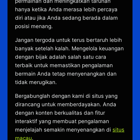
permainan dan meningkatkan taruhan
hanya ketika Anda merasa lebih percaya
diri atau jika Anda sedang berada dalam
posisi menang.
Jangan tergoda untuk terus bertaruh lebih
banyak setelah kalah. Mengelola keuangan
dengan bijak adalah salah satu cara
terbaik untuk memastikan pengalaman
bermain Anda tetap menyenangkan dan
tidak merugikan.
Bergabunglah dengan kami di situs yang
dirancang untuk memberdayakan. Anda
dengan konten berkualitas dan fitur
interaktif yang membuat pengalaman
menjelajah semakin menyenangkan di
situs
macau
.