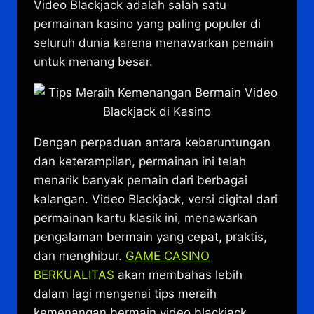
Video Blackjack adalah salah satu
permainan kasino yang paling populer di
seluruh dunia karena menawarkan pemain
untuk menang besar.
Dengan perpaduan antara keberuntungan
dan keterampilan, permainan ini telah
menarik banyak pemain dari berbagai
kalangan. Video Blackjack, versi digital dari
permainan kartu klasik ini, menawarkan
pengalaman bermain yang cepat, praktis,
dan menghibur.
GAME CASINO
BERKUALITAS
akan membahas lebih
dalam lagi mengenai tips meraih
kemenangan bermain video blackjack.