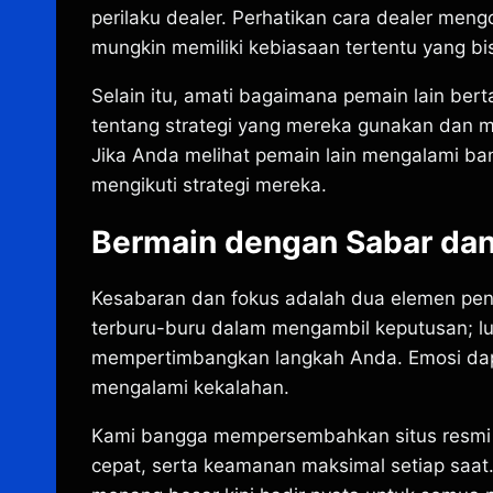
perilaku dealer. Perhatikan cara dealer me
mungkin memiliki kebiasaan tertentu yang b
Selain itu, amati bagaimana pemain lain be
tentang strategi yang mereka gunakan dan
Jika Anda melihat pemain lain mengalami ba
mengikuti strategi mereka.
Bermain dengan Sabar dan
Kesabaran dan fokus adalah dua elemen pen
terburu-buru dalam mengambil keputusan; lu
mempertimbangkan langkah Anda. Emosi dap
mengalami kekalahan.
Kami bangga mempersembahkan situs resmi t
cepat, serta keamanan maksimal setiap saa