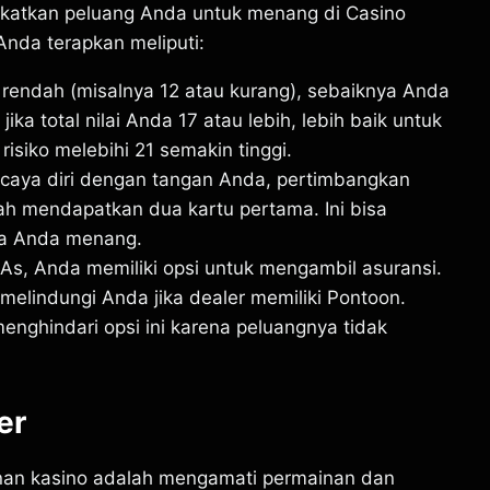
gkatkan peluang Anda untuk menang di Casino
Anda terapkan meliputi:
da rendah (misalnya 12 atau kurang), sebaiknya Anda
ika total nilai Anda 17 atau lebih, lebih baik untuk
risiko melebihi 21 semakin tinggi.
rcaya diri dengan tangan Anda, pertimbangkan
h mendapatkan dua kartu pertama. Ini bisa
ka Anda menang.
 As, Anda memiliki opsi untuk mengambil asuransi.
melindungi Anda jika dealer memiliki Pontoon.
nghindari opsi ini karena peluangnya tidak
er
inan kasino adalah mengamati permainan dan