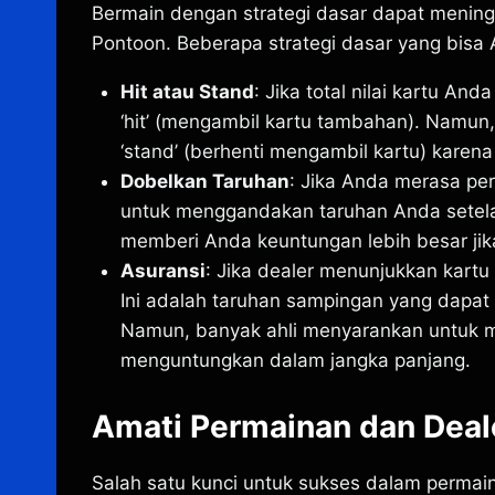
Bermain dengan strategi dasar dapat menin
Pontoon. Beberapa strategi dasar yang bisa 
Hit atau Stand
: Jika total nilai kartu An
‘hit’ (mengambil kartu tambahan). Namun, j
‘stand’ (berhenti mengambil kartu) karena 
Dobelkan Taruhan
: Jika Anda merasa pe
untuk menggandakan taruhan Anda setela
memberi Anda keuntungan lebih besar ji
Asuransi
: Jika dealer menunjukkan kartu
Ini adalah taruhan sampingan yang dapat 
Namun, banyak ahli menyarankan untuk me
menguntungkan dalam jangka panjang.
Amati Permainan dan Deal
Salah satu kunci untuk sukses dalam perma