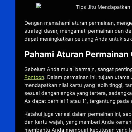
Dengan memahami aturan permainan, mengel
strategi dasar, mengamati permainan dan de
dapat meningkatkan peluang Anda untuk suk
Pahami Aturan Permainan 
Sebelum Anda mulai bermain, sangat penti
Pontoon
. Dalam permainan ini, tujuan utam
mendapatkan nilai kartu yang lebih tinggi, tan
sesuai dengan angka yang tertera, sedangkan
As dapat bernilai 1 atau 11, tergantung pada s
Ketahui juga variasi dalam permainan ini, se
dan kartu wajah, yang memberi Anda kemena
membantu Anda membuat keputusan yang leb