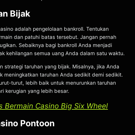
an Bijak
casino adalah pengelolaan bankroll. Tentukan
main dan patuhi batas tersebut. Jangan pernah
ugikan. Sebaiknya bagi bankroll Anda menjadi
dak kehilangan semua uang Anda dalam satu waktu.
strategi taruhan yang bijak. Misalnya, jika Anda
meningkatkan taruhan Anda sedikit demi sedikit.
rut-turut, lebih baik untuk menurunkan taruhan
i kerugian yang lebih besar.
s Bermain Casino Big Six Wheel
asino Pontoon