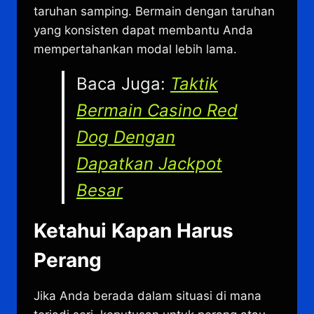
taruhan samping. Bermain dengan taruhan
yang konsisten dapat membantu Anda
mempertahankan modal lebih lama.
Baca Juga:
Taktik
Bermain Casino Red
Dog Dengan
Dapatkan Jackpot
Besar
Ketahui Kapan Harus
Perang
Jika Anda berada dalam situasi di mana