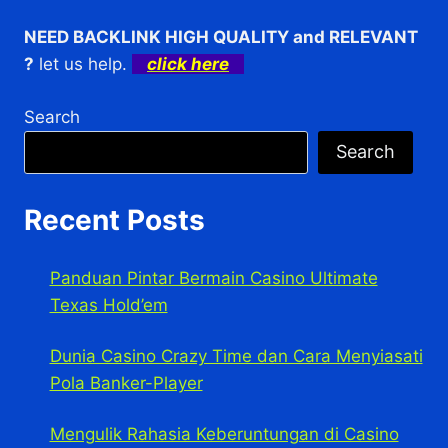
NEED BACKLINK HIGH QUALITY and RELEVANT
?
let us help.
click here
Search
Search
Recent Posts
Panduan Pintar Bermain Casino Ultimate
Texas Hold’em
Dunia Casino Crazy Time dan Cara Menyiasati
Pola Banker-Player
Mengulik Rahasia Keberuntungan di Casino