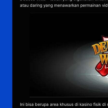
atau daring yang menawarkan permainan vide
Ini bisa berupa area khusus di kasino fisik 