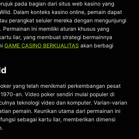
erujuk pada bagian dari situs web kasino yang
ild. Dalam konteks kasino online, pemain dapat
tau perangkat seluler mereka dengan mengunjungi
. Permainan ini memiliki aturan khusus yang
artu liar, yang membuat strategi bermainnya
ni
GAME CASINO BERKUALITAS
akan berbagi
ld
 poker yang telah menikmati perkembangan pesat
1970-an. Video poker sendiri mulai populer di
nculnya teknologi video dan komputer. Varian-varian
atian pemain. Keunikan utama dari permainan ini
ungsi sebagai kartu liar, memberikan dimensi
n.