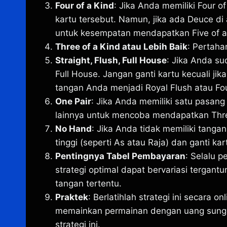
Four of a Kind
: Jika Anda memiliki Four 
kartu tersebut. Namun, jika ada Deuce di
untuk kesempatan mendapatkan Five of a
Three of a Kind atau Lebih Baik
: Pertaha
Straight, Flush, Full House
: Jika Anda su
Full House. Jangan ganti kartu kecuali j
tangan Anda menjadi Royal Flush atau Fou
One Pair
: Jika Anda memiliki satu pasang
lainnya untuk mencoba mendapatkan Three
No Hand
: Jika Anda tidak memiliki tang
tinggi (seperti As atau Raja) dan ganti kar
Pentingnya Tabel Pembayaran
: Selalu 
strategi optimal dapat bervariasi tergan
tangan tertentu.
Praktek
: Berlatihlah strategi ini secara 
memainkan permainan dengan uang sung
strategi ini.