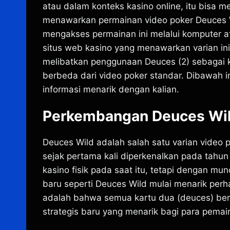
atau dalam konteks kasino online, itu bisa m
menawarkan permainan video poker Deuces W
mengakses permainan ini melalui komputer a
situs web kasino yang menawarkan varian ini
melibatkan penggunaan Deuces (2) sebagai k
berbeda dari video poker standar. Dibawah i
informasi menarik dengan kalian.
Perkembangan Deuces Wi
Deuces Wild adalah salah satu varian video
sejak pertama kali diperkenalkan pada tahun 
kasino fisik pada saat itu, tetapi dengan mu
baru seperti Deuces Wild mulai menarik perh
adalah bahwa semua kartu dua (deuces) berf
strategis baru yang menarik bagi para pemai