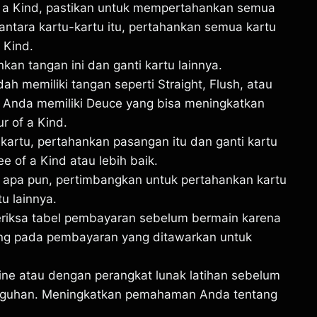
of a Kind, pastikan untuk mempertahankan semua
 antara kartu-kartu itu, pertahankan semua kartu
 Kind.
nkan tangan ini dan ganti kartu lainnya.
dah memiliki tangan seperti Straight, Flush, atau
ika Anda memiliki Deuce yang bisa meningkatkan
r of a Kind.
 kartu, pertahankan pasangan itu dan ganti kartu
 of a Kind atau lebih baik.
an apa pun, pertimbangkan untuk pertahankan kartu
tu lainnya.
periksa tabel pembayaran sebelum bermain karena
tung pada pembayaran yang ditawarkan untuk
online atau dengan perangkat lunak latihan sebelum
guhan. Meningkatkan pemahaman Anda tentang