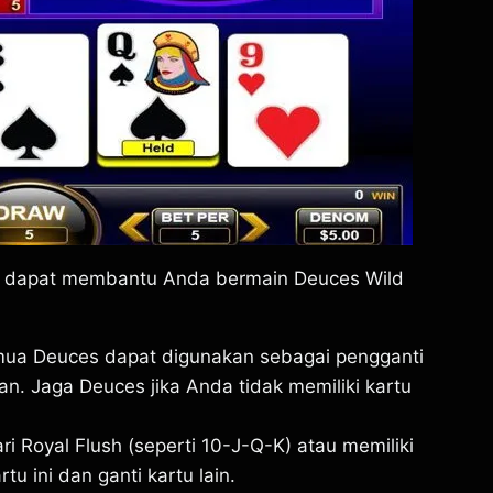
ng dapat membantu Anda bermain Deuces Wild
mua Deuces dapat digunakan sebagai pengganti
n. Jaga Deuces jika Anda tidak memiliki kartu
ri Royal Flush (seperti 10-J-Q-K) atau memiliki
u ini dan ganti kartu lain.