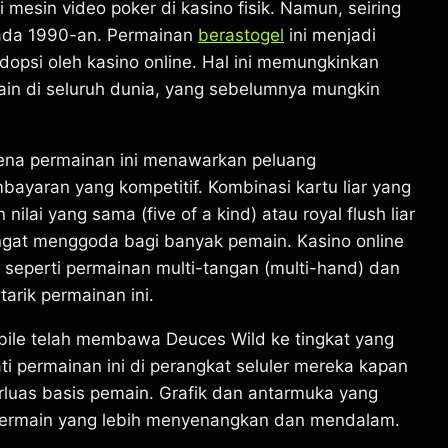
mesin video poker di kasino fisik. Namun, seiring
pada 1990-an. Permainan
berastogel
ini menjadi
dopsi oleh kasino online. Hal ini memungkinkan
ain di seluruh dunia, yang sebelumnya mungkin
rena permainan ini menawarkan peluang
yaran yang kompetitif. Kombinasi kartu liar yang
lai yang sama (five of a kind) atau royal flush liar
angat menggoda bagi banyak pemain. Kasino online
seperti permainan multi-tangan (multi-hand) dan
arik permainan ini.
obile telah membawa Deuces Wild ke tingkat yang
ti permainan ini di perangkat seluler mereka kapan
luas basis pemain. Grafik dan antarmuka yang
bermain yang lebih menyenangkan dan mendalam.