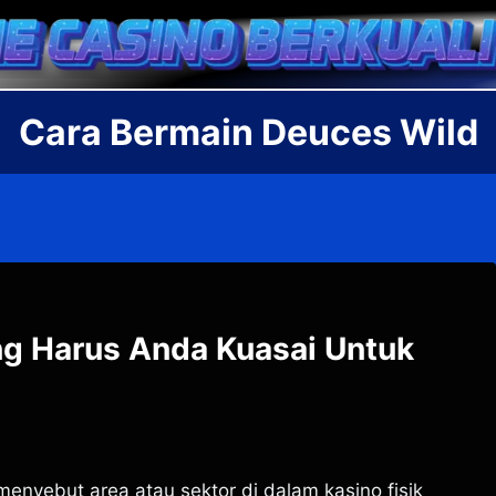
Cara Bermain Deuces Wild
ng Harus Anda Kuasai Untuk
menyebut area atau sektor di dalam kasino fisik