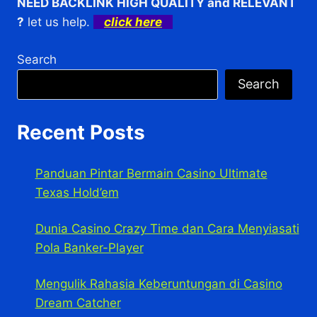
NEED BACKLINK HIGH QUALITY and RELEVANT
?
let us help.
click here
Search
Search
Recent Posts
Panduan Pintar Bermain Casino Ultimate
Texas Hold’em
Dunia Casino Crazy Time dan Cara Menyiasati
Pola Banker-Player
Mengulik Rahasia Keberuntungan di Casino
Dream Catcher