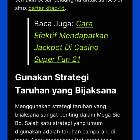
situs
daftar kitab4d
.
Baca Juga:
Cara
Efektif Mendapatkan
Jackpot Di Casino
Super Fun 21
Gunakan Strategi
Taruhan yang Bijaksana
Menggunakan strategi taruhan yang
bijaksana sangat penting dalam Mega Sic
Bo. Salah satu strategi yang umum
digunakan adalah taruhan campuran, di