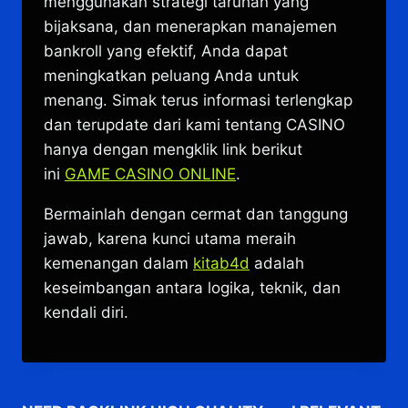
menggunakan strategi taruhan yang
bijaksana, dan menerapkan manajemen
bankroll yang efektif, Anda dapat
meningkatkan peluang Anda untuk
menang.
Simak terus informasi terlengkap
dan terupdate dari kami tentang CASINO
hanya dengan mengklik link berikut
ini
GAME CASINO ONLINE
.
Bermainlah dengan cermat dan tanggung
jawab, karena kunci utama meraih
kemenangan dalam
kitab4d
adalah
keseimbangan antara logika, teknik, dan
kendali diri.