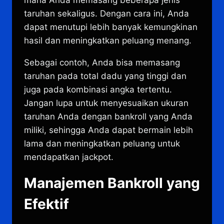
mana Anda memasang beberapa jenis
taruhan sekaligus. Dengan cara ini, Anda
dapat menutupi lebih banyak kemungkinan
hasil dan meningkatkan peluang menang.
Sebagai contoh, Anda bisa memasang
taruhan pada total dadu yang tinggi dan
juga pada kombinasi angka tertentu.
Jangan lupa untuk menyesuaikan ukuran
taruhan Anda dengan bankroll yang Anda
miliki, sehingga Anda dapat bermain lebih
lama dan meningkatkan peluang untuk
mendapatkan jackpot.
Manajemen Bankroll yang
Efektif