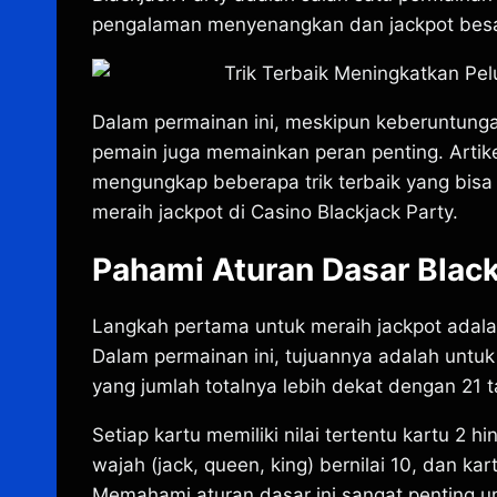
pengalaman menyenangkan dan jackpot besa
Dalam permainan ini, meskipun keberuntungan
pemain juga memainkan peran penting. Artik
mengungkap beberapa trik terbaik yang bis
meraih jackpot di Casino Blackjack Party.
Pahami Aturan Dasar Blac
Langkah pertama untuk meraih jackpot adal
Dalam permainan ini, tujuannya adalah unt
yang jumlah totalnya lebih dekat dengan 21 
Setiap kartu memiliki nilai tertentu kartu 2 
wajah (jack, queen, king) bernilai 10, dan kart
Memahami aturan dasar ini sangat penting u