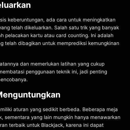
eluarkan
sis keberuntungan, ada cara untuk meningkatkan
ng telah dikeluarkan. Salah satu trik yang banyak
 pelacakan kartu atau card counting. Ini adalah
ng telah dibagikan untuk memprediksi kemungkinan
hatannya dan memerlukan latihan yang cukup
membatasi penggunaan teknik ini, jadi penting
mencobanya.
 Menguntungkan
miliki aturan yang sedikit berbeda. Beberapa meja
k, sementara yang lain mungkin hanya menawarkan
n terbaik untuk Blackjack, karena ini dapat