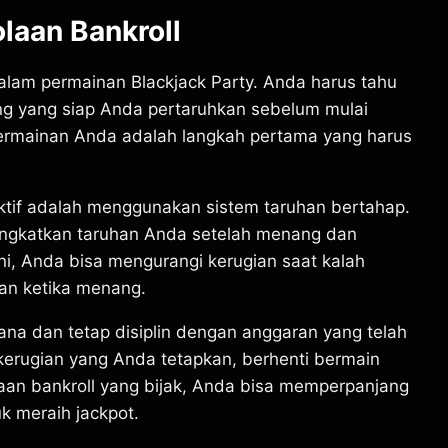
laan Bankroll
alam permainan Blackjack Party. Anda harus tahu
ng yang siap Anda pertaruhkan sebelum mulai
ermainan Anda adalah langkah pertama yang harus
fektif adalah menggunakan sistem taruhan bertahap.
ningkatkan taruhan Anda setelah menang dan
i, Anda bisa mengurangi kerugian saat kalah
an ketika menang.
sana dan tetap disiplin dengan anggaran yang telah
kerugian yang Anda tetapkan, berhenti bermain
laan bankroll yang bijak, Anda bisa memperpanjang
k meraih jackpot.