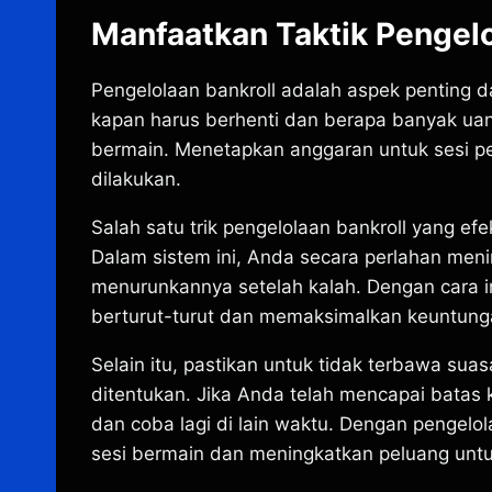
Manfaatkan Taktik Pengelo
Pengelolaan bankroll adalah aspek penting d
kapan harus berhenti dan berapa banyak ua
bermain. Menetapkan anggaran untuk sesi p
dilakukan.
Salah satu trik pengelolaan bankroll yang e
Dalam sistem ini, Anda secara perlahan me
menurunkannya setelah kalah. Dengan cara in
berturut-turut dan memaksimalkan keuntung
Selain itu, pastikan untuk tidak terbawa sua
ditentukan. Jika Anda telah mencapai batas 
dan coba lagi di lain waktu. Dengan pengelo
sesi bermain dan meningkatkan peluang untu