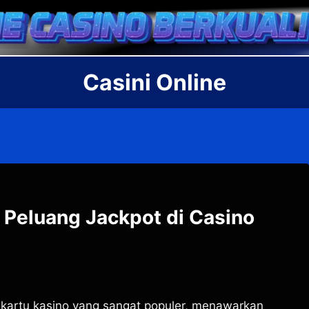
Casini Online
 Peluang Jackpot di Casino
n kartu kasino yang sangat populer, menawarkan