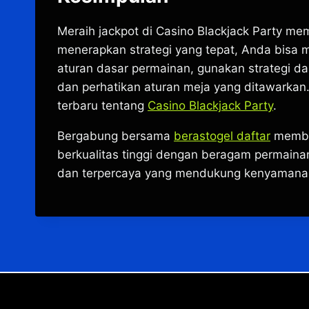
Meraih jackpot di Casino Blackjack Party 
menerapkan strategi yang tepat, Anda bisa
aturan dasar permainan, gunakan strategi das
dan perhatikan aturan meja yang ditawarkan. 
terbaru tentang
Casino Blackjack Party
.
Bergabung bersama
berastogel daftar
membua
berkualitas tinggi dengan beragam permainan
dan terpercaya yang mendukung kenyamana