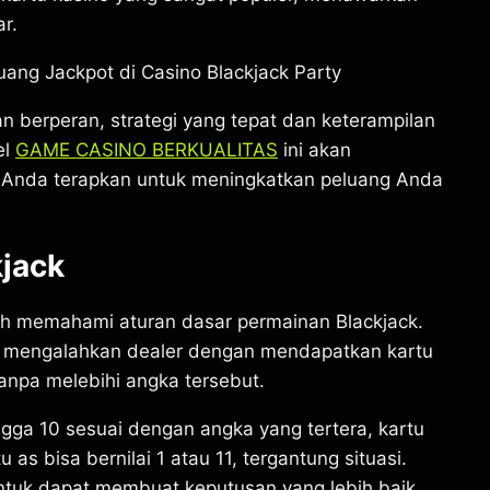
r.
 berperan, strategi yang tepat dan keterampilan
el
GAME CASINO BERKUALITAS
ini akan
a Anda terapkan untuk meningkatkan peluang Anda
kjack
ah memahami aturan dasar permainan Blackjack.
uk mengalahkan dealer dengan mendapatkan kartu
tanpa melebihi angka tersebut.
hingga 10 sesuai dengan angka yang tertera, kartu
u as bisa bernilai 1 atau 11, tergantung situasi.
ntuk dapat membuat keputusan yang lebih baik