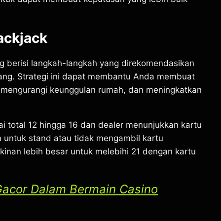
ackjack
ng berisi langkah-langkah yang direkomendasikan
gang. Strategi ini dapat membantu Anda membuat
, mengurangi keunggulan rumah, dan meningkatkan
lai total 12 hingga 16 dan dealer menunjukkan kartu
an untuk stand atau tidak mengambil kartu
kinan lebih besar untuk melebihi 21 dengan kartu
Gacor Dalam Bermain Casino