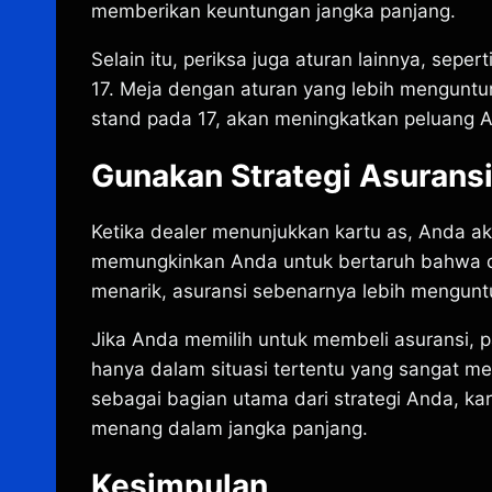
memberikan keuntungan jangka panjang.
Selain itu, periksa juga aturan lainnya, sepe
17. Meja dengan aturan yang lebih menguntu
stand pada 17, akan meningkatkan peluang 
Gunakan Strategi Asuransi
Ketika dealer menunjukkan kartu as, Anda ak
memungkinkan Anda untuk bertaruh bahwa deal
menarik, asuransi sebenarnya lebih mengun
Jika Anda memilih untuk membeli asuransi, 
hanya dalam situasi tertentu yang sangat m
sebagai bagian utama dari strategi Anda, ka
menang dalam jangka panjang.
Kesimpulan