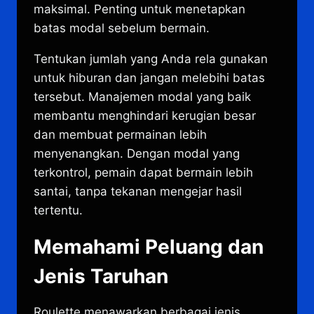
maksimal. Penting untuk menetapkan
batas modal sebelum bermain.
Tentukan jumlah yang Anda rela gunakan
untuk hiburan dan jangan melebihi batas
tersebut. Manajemen modal yang baik
membantu menghindari kerugian besar
dan membuat permainan lebih
menyenangkan. Dengan modal yang
terkontrol, pemain dapat bermain lebih
santai, tanpa tekanan mengejar hasil
tertentu.
Memahami Peluang dan
Jenis Taruhan
Roulette menawarkan berbagai jenis