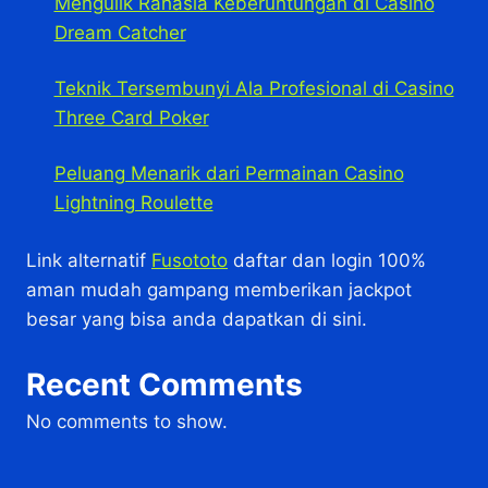
Mengulik Rahasia Keberuntungan di Casino
Dream Catcher
Teknik Tersembunyi Ala Profesional di Casino
Three Card Poker
Peluang Menarik dari Permainan Casino
Lightning Roulette
Link alternatif
Fusototo
daftar dan login 100%
aman mudah gampang memberikan jackpot
besar yang bisa anda dapatkan di sini.
Recent Comments
No comments to show.