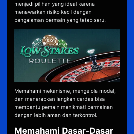
menjadi pilihan yang ideal karena
menawarkan risiko kecil dengan
pengalaman bermain yang tetap seru.
Memahami mekanisme, mengelola modal,
dan menerapkan langkah cerdas bisa
membantu pemain menikmati permainan
dengan lebih aman dan terkontrol.
Memahami Dasar-Dasar