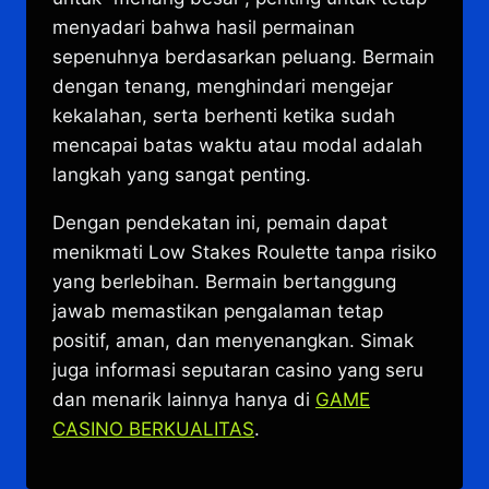
menyadari bahwa hasil permainan
sepenuhnya berdasarkan peluang. Bermain
dengan tenang, menghindari mengejar
kekalahan, serta berhenti ketika sudah
mencapai batas waktu atau modal adalah
langkah yang sangat penting.
Dengan pendekatan ini, pemain dapat
menikmati Low Stakes Roulette tanpa risiko
yang berlebihan. Bermain bertanggung
jawab memastikan pengalaman tetap
positif, aman, dan menyenangkan. Simak
juga informasi seputaran casino yang seru
dan menarik lainnya hanya di
GAME
CASINO BERKUALITAS
.