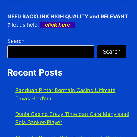
NEED BACKLINK HIGH QUALITY and RELEVANT
?
let us help.
click here
Search
Search
Recent Posts
Panduan Pintar Bermain Casino Ultimate
Texas Hold’em
Dunia Casino Crazy Time dan Cara Menyiasati
Pola Banker-Player