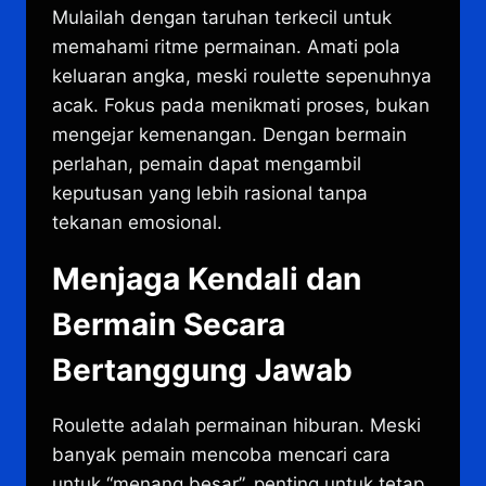
Mulailah dengan taruhan terkecil untuk
memahami ritme permainan. Amati pola
keluaran angka, meski roulette sepenuhnya
acak. Fokus pada menikmati proses, bukan
mengejar kemenangan. Dengan bermain
perlahan, pemain dapat mengambil
keputusan yang lebih rasional tanpa
tekanan emosional.
Menjaga Kendali dan
Bermain Secara
Bertanggung Jawab
Roulette adalah permainan hiburan. Meski
banyak pemain mencoba mencari cara
untuk “menang besar”, penting untuk tetap