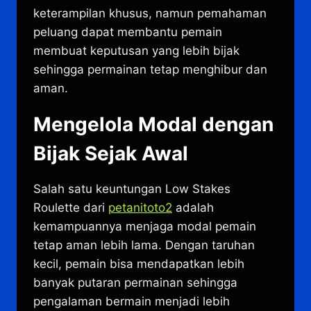
keterampilan khusus, namun pemahaman
peluang dapat membantu pemain
membuat keputusan yang lebih bijak
sehingga permainan tetap menghibur dan
aman.
Mengelola Modal dengan
Bijak Sejak Awal
Salah satu keuntungan Low Stakes
Roulette dari
petanitoto2
adalah
kemampuannya menjaga modal pemain
tetap aman lebih lama. Dengan taruhan
kecil, pemain bisa mendapatkan lebih
banyak putaran permainan sehingga
pengalaman bermain menjadi lebih