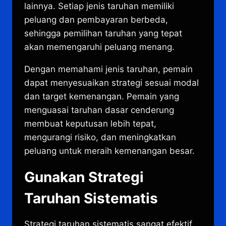
lainnya. Setiap jenis taruhan memiliki
peluang dan pembayaran berbeda,
sehingga pemilihan taruhan yang tepat
akan memengaruhi peluang menang.
Dengan memahami jenis taruhan, pemain
dapat menyesuaikan strategi sesuai modal
dan target kemenangan. Pemain yang
menguasai taruhan dasar cenderung
membuat keputusan lebih tepat,
mengurangi risiko, dan meningkatkan
peluang untuk meraih kemenangan besar.
Gunakan Strategi
Taruhan Sistematis
Strategi taruhan sistematis sangat efektif