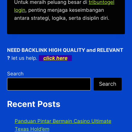
Untuk meraih peluang besar di
tribuntogel
login
, penting menjaga keseimbangan
antara strategi, logika, serta disiplin diri.
NEED BACKLINK HIGH QUALITY and RELEVANT
?
let us help.
click here
Search
Search
Recent Posts
Panduan Pintar Bermain Casino Ultimate
Texas Hold’em