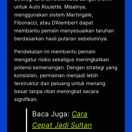
untuk Auto Roulette. Misalnya,
menggunakan sistem Martingale,
Fibonacci, atau D’Alembert dapat
membantu pemain menyesuaikan taruhan
berdasarkan hasil putaran sebelumnya.
Pendekatan ini membantu pemain
mengatur risiko sekaligus meningkatkan
potensi kemenangan. Dengan strategi yang
konsisten, permainan menjadi lebih
terstruktur dan peluang untuk menang
besar tanpa ribet meningkat secara
signifikan.
Baca Juga:
Cara
Cepat Jadi Sultan