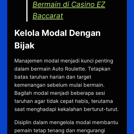
Bermain di Casino EZ
Baccarat
Kelola Modal Dengan
Bijak
Manajemen modal menjadi kunci penting
dalam bermain Auto Roulette. Tetapkan
batas taruhan harian dan target
kemenangan sebelum mulai bermain.
Bagilah modal menjadi beberapa sesi
taruhan agar tidak cepat habis, terutama
saat menghadapi kekalahan berturut-turut.
Disiplin dalam mengelola modal membantu
pemain tetap tenang dan mengurangi