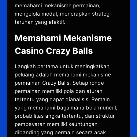
memahami mekanisme permainan,
mengelola modal, menerapkan strategi
taruhan yang efektif.
Memahami Mekanisme
Casino Crazy Balls
Langkah pertama untuk meningkatkan
peluang adalah memahami mekanisme
permainan Crazy Balls. Setiap ronde
permainan memiliki pola dan aturan
tertentu yang dapat dianalisis. Pemain
yang memahami bagaimana bola muncul,
probabilitas angka tertentu, dan struktur
pembayaran memiliki keuntungan
dibanding yang bermain secara acak.