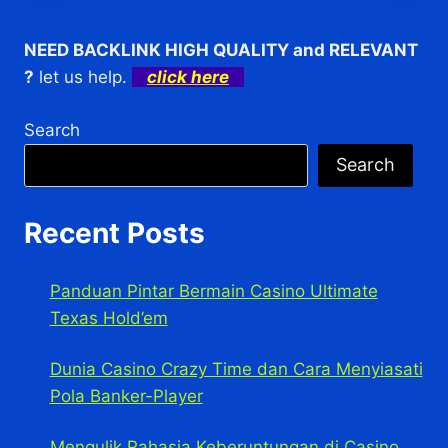
NEED BACKLINK HIGH QUALITY and RELEVANT
?
let us help.
click here
Search
Search
Recent Posts
Panduan Pintar Bermain Casino Ultimate
Texas Hold’em
Dunia Casino Crazy Time dan Cara Menyiasati
Pola Banker-Player
Mengulik Rahasia Keberuntungan di Casino