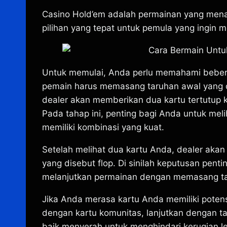
Casino Hold’em adalah permainan yang men
pilihan yang tepat untuk pemula yang ingin 
Untuk memulai, Anda perlu memahami bebera
pemain harus memasang taruhan awal yang di
dealer akan memberikan dua kartu tertutup k
Pada tahap ini, penting bagi Anda untuk me
memiliki kombinasi yang kuat.
Setelah melihat dua kartu Anda, dealer akan
yang disebut flop. Di sinilah keputusan pent
melanjutkan permainan dengan memasang tar
Jika Anda merasa kartu Anda memiliki poten
dengan kartu komunitas, lanjutkan dengan ta
baik menyerah untuk menghindari kerugian leb