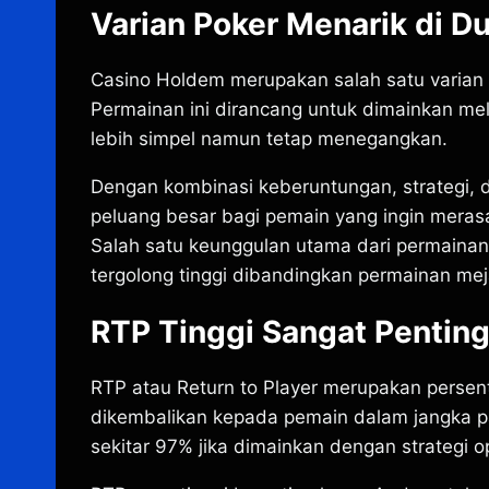
Varian Poker Menarik di Du
Casino Holdem merupakan salah satu varian po
Permainan ini dirancang untuk dimainkan mel
lebih simpel namun tetap menegangkan.
Dengan kombinasi keberuntungan, strategi
peluang besar bagi pemain yang ingin meras
Salah satu keunggulan utama dari permainan 
tergolong tinggi dibandingkan permainan mej
RTP Tinggi Sangat Pentin
RTP atau Return to Player merupakan persent
dikembalikan kepada pemain dalam jangka p
sekitar 97% jika dimainkan dengan strategi o