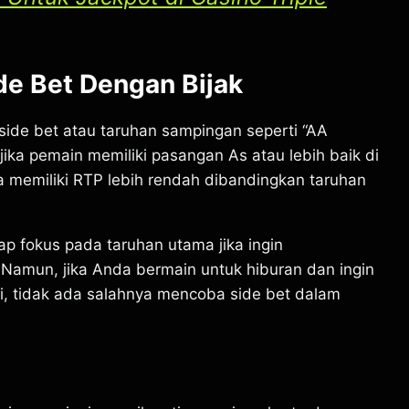
e Bet Dengan Bijak
ide bet atau taruhan sampingan seperti “AA
ka pemain memiliki pasangan As atau lebih baik di
 memiliki RTP lebih rendah dibandingkan taruhan
ap fokus pada taruhan utama jika ingin
 Namun, jika Anda bermain untuk hiburan dan ingin
, tidak ada salahnya mencoba side bet dalam