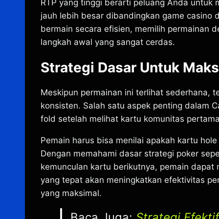
RTP yang tinggi berarti peluang Anda untu
jauh lebih besar dibandingkan game casino 
bermain secara efisien, memilih permainan 
langkah awal yang sangat cerdas.
Strategi Dasar Untuk Mak
Meskipun permainan ini terlihat sederhana, t
konsisten. Salah satu aspek penting dalam C
fold setelah melihat kartu komunitas pertama 
Pemain harus bisa menilai apakah kartu hol
Dengan memahami dasar strategi poker sepert
kemunculan kartu berikutnya, pemain dapat m
yang tepat akan meningkatkan efektivitas 
yang maksimal.
Baca Juga:
Strategi Efekti