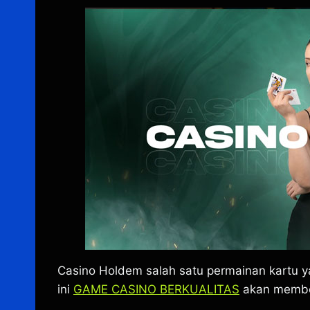
Casino Holdem salah satu permainan kartu ya
ini
GAME CASINO BERKUALITAS
akan member