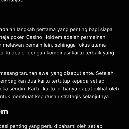
adalah langkah pertama yang penting bagi siapa
meja poker. Casino Hold’em adalah permainan
n melawan pemain lain, sehingga fokus utama
rtu dealer dengan kombinasi kartu terbaik yang
masang taruhan awal yang disebut ante. Setelah
membagikan dua kartu tertutup kepada setiap
ka sendiri. Kartu-kartu ini hanya dapat dilihat oleh
untuk membuat keputusan strategis selanjutnya.
em
si penting yang perlu dipahami oleh setiap