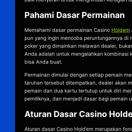
Pahami Dasar Permainan
Memahami dasar permainan Casino
Holdem
pun yang ingin mencoba peruntungannya di 
poker yang dimainkan melawan dealer, buka
Anda adalah untuk mengalahkan kombinasi ka
bisa Anda buat.
Permainan dimulai dengan setiap pemain me
taruhan tersebut ditempatkan, dealer akan 
pemain dan dua kartu tertutup untuk diri mere
pemiliknya, dan menjadi dasar bagi pemain 
Aturan Dasar Casino Hold
Aturan dasar Casino Hold’em merupakan fonda