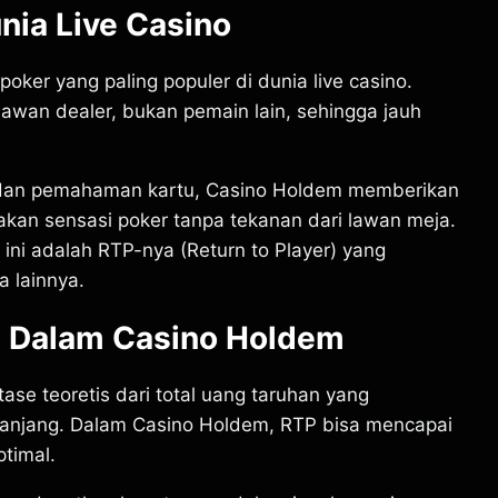
nia Live Casino
ker yang paling populer di dunia live casino.
awan dealer, bukan pemain lain, sehingga jauh
, dan pemahaman kartu, Casino Holdem memberikan
akan sensasi poker tanpa tekanan dari lawan meja.
ini adalah RTP-nya (Return to Player) yang
a lainnya.
g Dalam Casino Holdem
ase teoretis dari total uang taruhan yang
anjang. Dalam Casino Holdem, RTP bisa mencapai
ptimal.