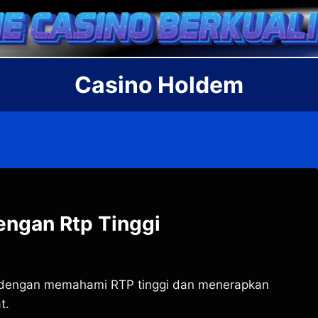
Casino Holdem
ngan Rtp Tinggi
 dengan memahami RTP tinggi dan menerapkan
t.