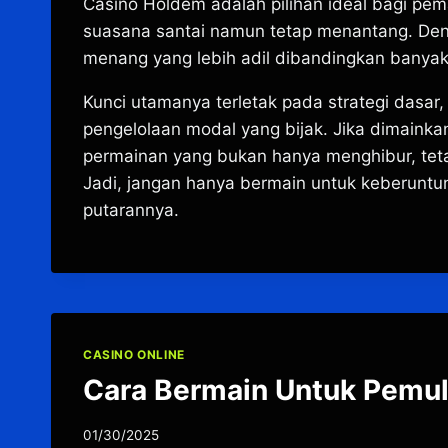
Casino Holdem adalah pilihan ideal bagi pe
suasana santai namun tetap menantang. Den
menang yang lebih adil dibandingkan banyak
Kunci utamanya terletak pada strategi dasar
pengelolaan modal yang bijak. Jika dimainka
permainan yang bukan hanya menghibur, teta
Jadi, jangan hanya bermain untuk keberuntun
putarannya.
CASINO ONLINE
Cara Bermain Untuk Pemul
01/30/2025