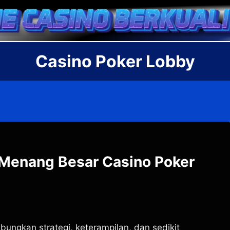
Casino Poker Lobby
Menang Besar Casino Poker
ngkan strategi, keterampilan, dan sedikit