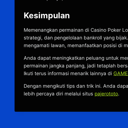
Kesimpulan
Memenangkan permainan di Casino Poker Lo
strategi, dan pengelolaan bankroll yang bi
mengamati lawan, memanfaatkan posisi di m
Anda dapat meningkatkan peluang untuk men
permainan jangka panjang, jadi tetaplah bersa
Ikuti terus informasi menarik lainnya di
GAME
Dengan mengikuti tips dan trik ini. Anda da
lebih percaya diri melalui situs
pajerototo
.