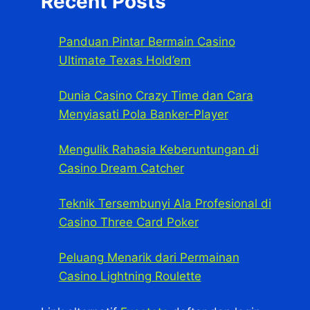
Recent Posts
Panduan Pintar Bermain Casino
Ultimate Texas Hold’em
Dunia Casino Crazy Time dan Cara
Menyiasati Pola Banker-Player
Mengulik Rahasia Keberuntungan di
Casino Dream Catcher
Teknik Tersembunyi Ala Profesional di
Casino Three Card Poker
Peluang Menarik dari Permainan
Casino Lightning Roulette