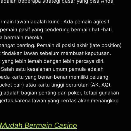
adalah beberapa strategi dasar yang bisa Anda
main lawan adalah kunci. Ada pemain agresif
 pemain pasif yang cenderung bermain hati-hati.
ya bermain mereka.
ngat penting. Pemain di posisi akhir (late position)
at tindakan lawan sebelum membuat keputusan.
 yang lebih lemah dengan lebih percaya diri.
Salah satu kesalahan umum pemula adalah
pada kartu yang benar-benar memiliki peluang
cket pair) atau kartu tinggi berurutan (AK, AQ).
g adalah bagian penting dari poker, tetapi gunakan
ggertak karena lawan yang cerdas akan menangkap
 Mudah Bermain Casino