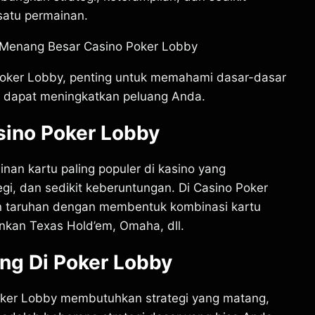
satu permainan.
oker Lobby, penting untuk memahami dasar-dasar
g dapat meningkatkan peluang Anda.
ino Poker Lobby
nan kartu paling populer di kasino yang
i, dan sedikit keberuntungan. Di Casino Poker
 taruhan dengan membentuk kombinasi kartu
nkan Texas Hold’em, Omaha, dll.
ng Di Poker Lobby
ker Lobby membutuhkan strategi yang matang,