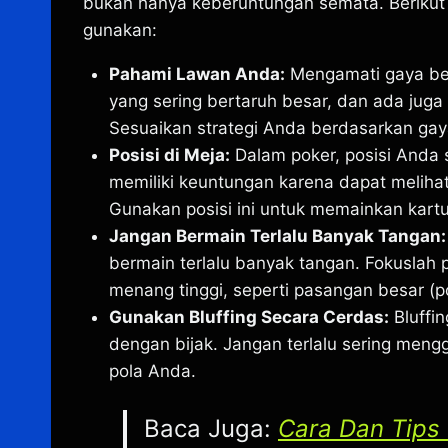
bukan hanya keberuntungan semata. Berikut 
gunakan:
Pahami Lawan Anda:
Mengamati gaya ber
yang sering bertaruh besar, dan ada juga
Sesuaikan strategi Anda berdasarkan ga
Posisi di Meja:
Dalam poker, posisi Anda sa
memiliki keuntungan karena dapat melih
Gunakan posisi ini untuk memainkan kartu
Jangan Bermain Terlalu Banyak Tangan:
bermain terlalu banyak tangan. Fokuslah 
menang tinggi, seperti pasangan besar (po
Gunakan Bluffing Secara Cerdas:
Bluffin
dengan bijak. Jangan terlalu sering men
pola Anda.
Baca Juga:
Cara Dan Tips