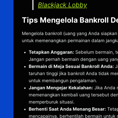
Blackjack Lobby
Tips Mengelola Bankroll D
Mengelola bankroll (uang yang Anda siapkan 
untuk memenangkan permainan dalam jangka 
Tetapkan Anggaran:
Sebelum bermain, t
Jangan pernah bermain dengan uang yan
Bermain di Meja Sesuai Bankroll Anda:
J
taruhan tinggi jika bankroll Anda tidak m
untuk membangun pengalaman.
Jangan Mengejar Kekalahan:
Jika Anda 
memenangkan kembali uang tersebut denga
memperburuk situasi.
Berhenti Saat Anda Menang Besar:
Tetap
mencapainya, berhentilah bermain untu