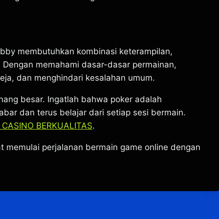
bby membutuhkan kombinasi keterampilan,
jak. Dengan memahami dasar-dasar permainan,
eja, dan menghindari kesalahan umum.
ang besar. Ingatlah bahwa poker adalah
bar dan terus belajar dari setiap sesi bermain.
 CASINO BERKUALITAS
.
pat memulai perjalanan bermain game online dengan