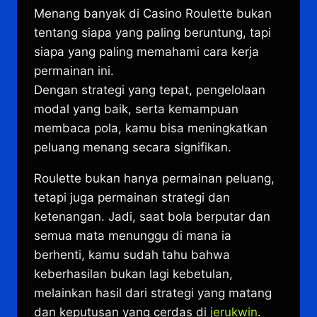
Menang banyak di Casino Roulette bukan
tentang siapa yang paling beruntung, tapi
siapa yang paling memahami cara kerja
permainan ini.
Dengan strategi yang tepat, pengelolaan
modal yang baik, serta kemampuan
membaca pola, kamu bisa meningkatkan
peluang menang secara signifikan.
Roulette bukan hanya permainan peluang,
tetapi juga permainan strategi dan
ketenangan. Jadi, saat bola berputar dan
semua mata menunggu di mana ia
berhenti, kamu sudah tahu bahwa
keberhasilan bukan lagi kebetulan,
melainkan hasil dari strategi yang matang
dan keputusan yang cerdas di
jerukwin
.