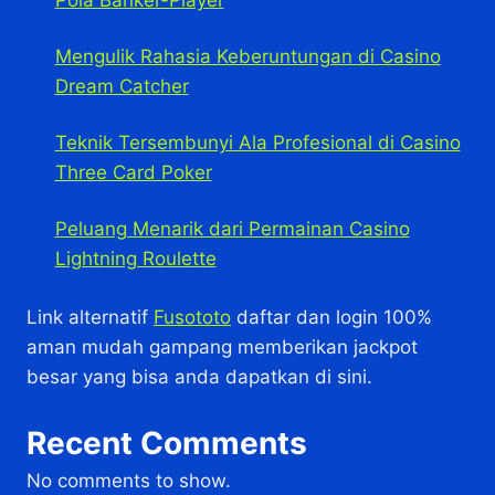
Pola Banker-Player
Mengulik Rahasia Keberuntungan di Casino
Dream Catcher
Teknik Tersembunyi Ala Profesional di Casino
Three Card Poker
Peluang Menarik dari Permainan Casino
Lightning Roulette
Link alternatif
Fusototo
daftar dan login 100%
aman mudah gampang memberikan jackpot
besar yang bisa anda dapatkan di sini.
Recent Comments
No comments to show.