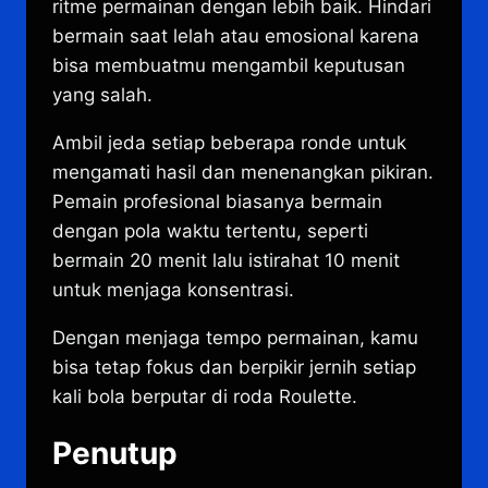
ritme permainan dengan lebih baik. Hindari
bermain saat lelah atau emosional karena
bisa membuatmu mengambil keputusan
yang salah.
Ambil jeda setiap beberapa ronde untuk
mengamati hasil dan menenangkan pikiran.
Pemain profesional biasanya bermain
dengan pola waktu tertentu, seperti
bermain 20 menit lalu istirahat 10 menit
untuk menjaga konsentrasi.
Dengan menjaga tempo permainan, kamu
bisa tetap fokus dan berpikir jernih setiap
kali bola berputar di roda Roulette.
Penutup