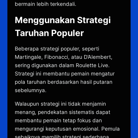
bermain lebih terkendali.
Menggunakan Strategi
Taruhan Populer
Beberapa strategi populer, seperti
Martingale, Fibonacci, atau D’Alembert,
sering digunakan dalam Roulette Live.
Strategi ini membantu pemain mengatur
pola taruhan berdasarkan hasil putaran
sebelumnya.
Walaupun strategi ini tidak menjamin
menang, pendekatan sistematis dapat
membantu pemain tetap fokus dan
mengurangi keputusan emosional. Pemula
sebaiknya memilih strategi sederhana