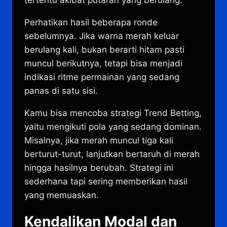
Perhatikan hasil beberapa ronde
sebelumnya. Jika warna merah keluar
berulang kali, bukan berarti hitam pasti
muncul berikutnya, tetapi bisa menjadi
indikasi ritme permainan yang sedang
panas di satu sisi.
Kamu bisa mencoba strategi Trend Betting,
yaitu mengikuti pola yang sedang dominan.
Misalnya, jika merah muncul tiga kali
berturut-turut, lanjutkan bertaruh di merah
hingga hasilnya berubah. Strategi ini
sederhana tapi sering memberikan hasil
yang memuaskan.
Kendalikan Modal dan