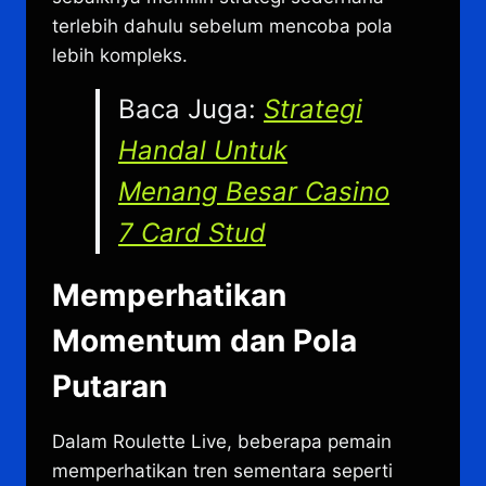
terlebih dahulu sebelum mencoba pola
lebih kompleks.
Baca Juga:
Strategi
Handal Untuk
Menang Besar Casino
7 Card Stud
Memperhatikan
Momentum dan Pola
Putaran
Dalam Roulette Live, beberapa pemain
memperhatikan tren sementara seperti