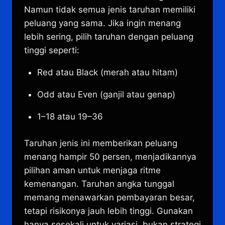
Namun tidak semua jenis taruhan memiliki
peluang yang sama. Jika ingin menang
lebih sering, pilih taruhan dengan peluang
tinggi seperti:
Red atau Black (merah atau hitam)
Odd atau Even (ganjil atau genap)
1–18 atau 19–36
Taruhan jenis ini memberikan peluang
menang hampir 50 persen, menjadikannya
pilihan aman untuk menjaga ritme
kemenangan. Taruhan angka tunggal
memang menawarkan pembayaran besar,
tetapi risikonya jauh lebih tinggi. Gunakan
hanya sesekali untuk variasi, bukan strategi