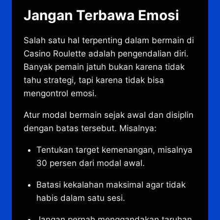
Jangan Terbawa Emosi
Salah satu hal terpenting dalam bermain di
Casino Roulette adalah pengendalian diri.
Banyak pemain jatuh bukan karena tidak
tahu strategi, tapi karena tidak bisa
mengontrol emosi.
Atur modal bermain sejak awal dan disiplin
dengan batas tersebut. Misalnya:
Tentukan target kemenangan, misalnya
30 persen dari modal awal.
Batasi kekalahan maksimal agar tidak
habis dalam satu sesi.
Jangan pernah menggandakan taruhan