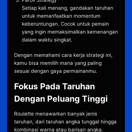
Setiap kali menang, gandakan taruhan
untuk memanfaatkan momentum
keberuntungan. Cocok untuk pemain
yang ingin memaksimalkan kemenangan
dalam waktu singkat.
Dengan memahami cara kerja strategi ini,
kamu bisa memilih mana yang paling
sesuai dengan gaya permainanmu.
Fokus Pada Taruhan
Dengan Peluang Tinggi
Roulette menawarkan banyak jenis
taruhan, dari taruhan angka tunggal hingga
kombinasi warna atau barisan angka.