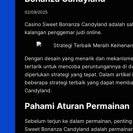
02/09/2025
Casino Sweet Bonanza Candyland adalah sal
kalangan penggemar judi online.
Dengan desain yang menarik dan mekanisme
tertarik untuk mencoba peruntungannya di d
diperlukan strategi yang tepat. Dalam artikel 
beberapa strategi terbaik yang dapat mem
Candyland.
Pahami Aturan Permainan
Sebelum terjun ke dalam permainan, pentin
Sweet Bonanza Candyland adalah permainan