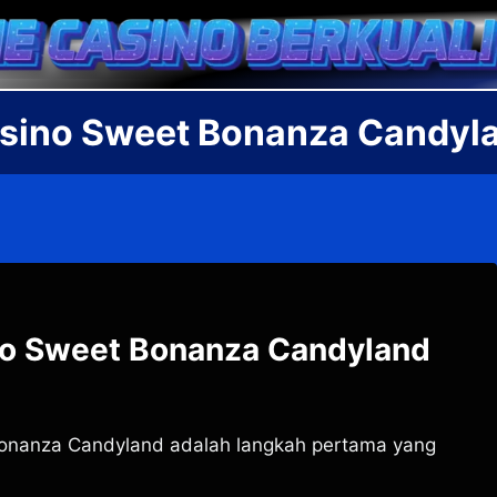
sino Sweet Bonanza Candyl
no Sweet Bonanza Candyland
onanza Candyland adalah langkah pertama yang