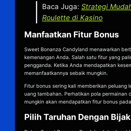
Baca Juga:
Strategi Muda
Roulette di Kasino
Manfaatkan Fitur Bonus
Sweet Bonanza Candyland menawarkan berba
kemenangan Anda. Salah satu fitur yang pali
pengganda. Ketika Anda mendapatkan kesempa
memanfaatkannya sebaik mungkin.
Fitur bonus sering kali memberikan peluang
uang tambahan. Perhatikan pola permainan 
mungkin akan mendapatkan fitur bonus pad
Pilih Taruhan Dengan Bijak