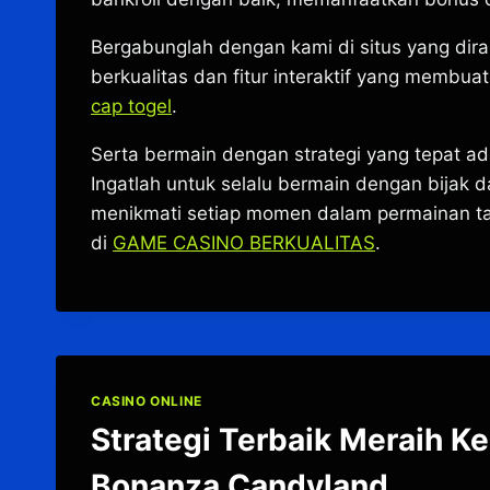
Bergabunglah dengan kami di situs yang d
berkualitas dan fitur interaktif yang memb
cap togel
.
Serta bermain dengan strategi yang tepat a
Ingatlah untuk selalu bermain dengan bijak
menikmati setiap momen dalam permainan tanp
di
GAME CASINO BERKUALITAS
.
CASINO ONLINE
Strategi Terbaik Meraih 
Bonanza Candyland