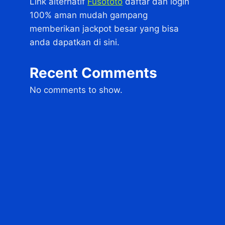
Link alternatif
Fusototo
daftar dan login
100% aman mudah gampang
memberikan jackpot besar yang bisa
anda dapatkan di sini.
Recent Comments
No comments to show.