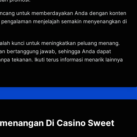
irancang untuk memberdayakan Anda dengan konten
uat pengalaman menjelajah semakin menyenangkan di
dalah kunci untuk meningkatkan peluang menang.
 dan bertanggung jawab, sehingga Anda dapat
a tekanan. Ikuti terus informasi menarik lainnya
Kemenangan Di Casino Sweet