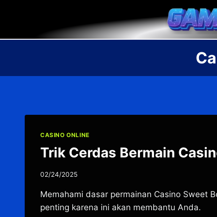
Skip
to
content
Ca
CASINO ONLINE
Trik Cerdas Bermain Casi
02/24/2025
Memahami dasar permainan Casino Sweet B
penting karena ini akan membantu Anda.