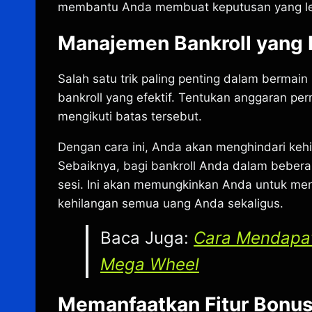
membantu Anda membuat keputusan yang leb
Manajemen Bankroll yang E
Salah satu trik paling penting dalam berm
bankroll yang efektif. Tentukan anggaran pe
mengikuti batas tersebut.
Dengan cara ini, Anda akan menghindari kehi
Sebaiknya, bagi bankroll Anda dalam bebera
sesi. Ini akan memungkinkan Anda untuk meni
kehilangan semua uang Anda sekaligus.
Baca Juga:
Cara Mendapa
Mega Wheel
Memanfaatkan Fitur Bonus