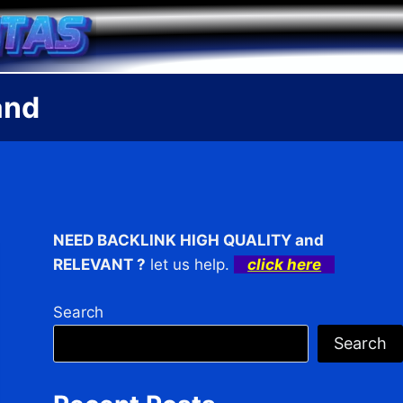
and
NEED BACKLINK HIGH QUALITY and
RELEVANT ?
let us help.
click here
Search
Search