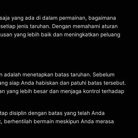
 saja yang ada di dalam permainan, bagaimana
i setiap jenis taruhan. Dengan memahami aturan
san yang lebih baik dan meningkatkan peluang
ian adalah menetapkan batas taruhan. Sebelum
ang siap Anda habiskan dan patuhi batas tersebut.
n yang lebih besar dan menjaga kontrol terhadap
tap disiplin dengan batas yang telah Anda
t, berhentilah bermain meskipun Anda merasa