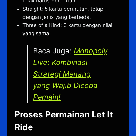
tidak harus berurutan.
Straight: 5 kartu berurutan, tetapi
dengan jenis yang berbeda.
Three of a Kind: 3 kartu dengan nilai
yang sama.
Baca Juga:
Monopoly
Live: Kombinasi
Strategi Menang
yang Wajib Dicoba
Pemain!
Proses Permainan Let It
Ride