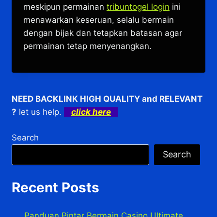
meskipun permainan
tribuntogel login
ini
menawarkan keseruan, selalu bermain
dengan bijak dan tetapkan batasan agar
permainan tetap menyenangkan.
NEED BACKLINK HIGH QUALITY and RELEVANT
?
let us help.
click here
Search
Search
Recent Posts
Panduan Pintar Bermain Casino Ultimate