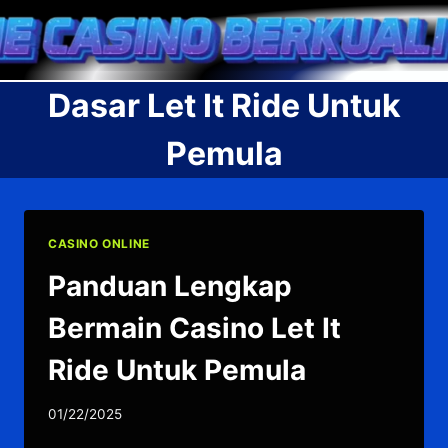
Skip
to
content
Dasar Let It Ride Untuk
Pemula
CASINO ONLINE
Panduan Lengkap
Bermain Casino Let It
Ride Untuk Pemula
01/22/2025