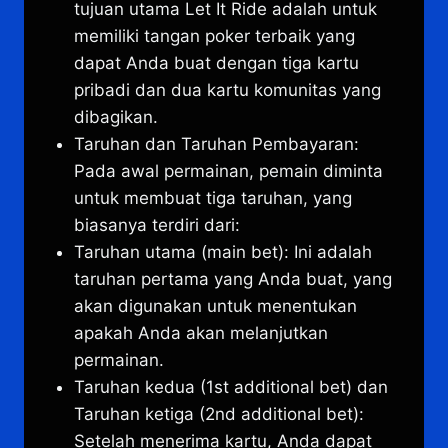
tujuan utama Let It Ride adalah untuk
memiliki tangan poker terbaik yang
dapat Anda buat dengan tiga kartu
pribadi dan dua kartu komunitas yang
dibagikan.
Taruhan dan Taruhan Pembayaran:
Pada awal permainan, pemain diminta
untuk membuat tiga taruhan, yang
biasanya terdiri dari:
Taruhan utama (main bet): Ini adalah
taruhan pertama yang Anda buat, yang
akan digunakan untuk menentukan
apakah Anda akan melanjutkan
permainan.
Taruhan kedua (1st additional bet) dan
Taruhan ketiga (2nd additional bet):
Setelah menerima kartu, Anda dapat