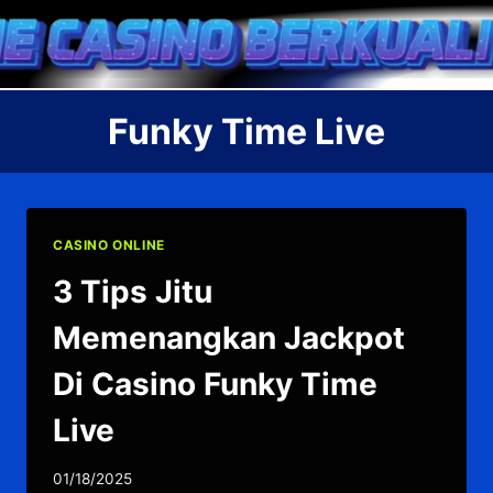
Skip
to
content
Funky Time Live
CASINO ONLINE
3 Tips Jitu
Memenangkan Jackpot
Di Casino Funky Time
Live
01/18/2025