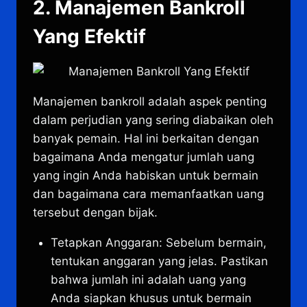
2. Manajemen Bankroll
Yang Efektif
Manajemen bankroll adalah aspek penting
dalam perjudian yang sering diabaikan oleh
banyak pemain. Hal ini berkaitan dengan
bagaimana Anda mengatur jumlah uang
yang ingin Anda habiskan untuk bermain
dan bagaimana cara memanfaatkan uang
tersebut dengan bijak.
Tetapkan Anggaran: Sebelum bermain,
tentukan anggaran yang jelas. Pastikan
bahwa jumlah ini adalah uang yang
Anda siapkan khusus untuk bermain