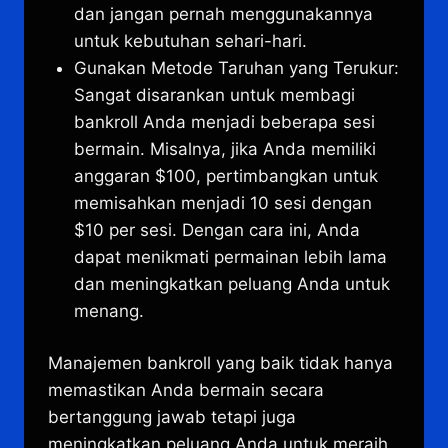
dan jangan pernah menggunakannya
untuk kebutuhan sehari-hari.
Gunakan Metode Taruhan yang Terukur:
Sangat disarankan untuk membagi
bankroll Anda menjadi beberapa sesi
bermain. Misalnya, jika Anda memiliki
anggaran $100, pertimbangkan untuk
memisahkan menjadi 10 sesi dengan
$10 per sesi. Dengan cara ini, Anda
dapat menikmati permainan lebih lama
dan meningkatkan peluang Anda untuk
menang.
Manajemen bankroll yang baik tidak hanya
memastikan Anda bermain secara
bertanggung jawab tetapi juga
meningkatkan peluang Anda untuk meraih