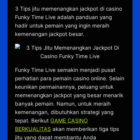
3 Tips jitu memenangkan jackpot di casino
Funky Time Live adalah panduan yang
hadir untuk pemain yang ingin meraih
kemenangan jackpot besar.
Funky Time Live semakin menjadi pusat
perhatian para pemain casino online. Selain
keunikan permainannya, peluang untuk
memenangkan jackpot yang besar menarik
banyak pemain. Namun, untuk meraih
kemenangan, dibutuhkan strategi yang
tepat. Berikut
GAME CASINO
BERKUALITAS
akan memberikan tiga tips
jitu yang dapat membantu Anda