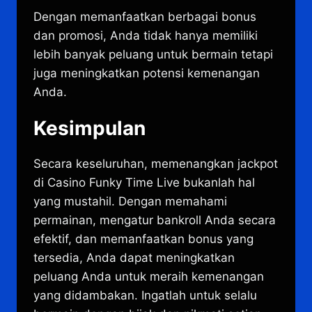
Dengan memanfaatkan berbagai bonus
dan promosi, Anda tidak hanya memiliki
lebih banyak peluang untuk bermain tetapi
juga meningkatkan potensi kemenangan
Anda.
Kesimpulan
Secara keseluruhan, memenangkan jackpot
di Casino Funky Time Live bukanlah hal
yang mustahil. ​Dengan memahami
permainan, mengatur bankroll Anda secara
efektif, dan memanfaatkan bonus yang
tersedia, Anda dapat meningkatkan
peluang Anda untuk meraih kemenangan
yang didambakan.​ Ingatlah untuk selalu