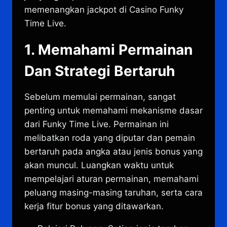
memenangkan jackpot di Casino Funky
Time Live.
1. Memahami Permainan
Dan Strategi Bertaruh
Sebelum memulai permainan, sangat
penting untuk memahami mekanisme dasar
dari Funky Time Live. Permainan ini
melibatkan roda yang diputar dan pemain
bertaruh pada angka atau jenis bonus yang
akan muncul. Luangkan waktu untuk
mempelajari aturan permainan, memahami
peluang masing-masing taruhan, serta cara
kerja fitur bonus yang ditawarkan.