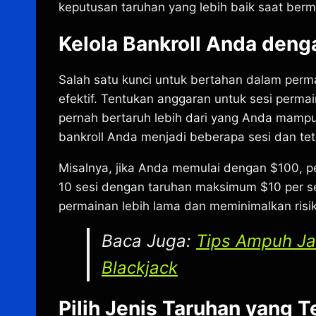
keputusan taruhan yang lebih baik saat berm
Kelola Bankroll Anda deng
Salah satu kunci untuk bertahan dalam perm
efektif. Tentukan anggaran untuk sesi perma
pernah bertaruh lebih dari yang Anda mamp
bankroll Anda menjadi beberapa sesi dan t
Misalnya, jika Anda memulai dengan $100, 
10 sesi dengan taruhan maksimum $10 per se
permainan lebih lama dan meminimalkan risi
Baca Juga:
Tips Ampuh Ja
Blackjack
Pilih Jenis Taruhan yang T