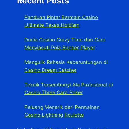
Recent Posts
Panduan Pintar Bermain Casino
Ultimate Texas Hold’em
Dunia Casino Crazy Time dan Cara
Menyiasati Pola Banker-Player
Mengulik Rahasia Keberuntungan di
Casino Dream Catcher
Teknik Tersembunyi Ala Profesional di
Casino Three Card Poker
Peluang Menarik dari Permainan
Casino Lightning Roulette