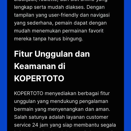
lengkap serta mudah diakses. Dengan
tampilan yang user-friendly dan navigasi
yang sederhana, pemain dapat dengan
mudah menemukan permainan favorit
mereka tanpa harus bingung.
Fitur Unggulan dan
Keamanan di
KOPERTOTO
KOPERTOTO menyediakan berbagai fitur
unggulan yang mendukung pengalaman
bermain yang menyenangkan dan aman.
Salah satunya adalah layanan customer
service 24 jam yang siap membantu segala