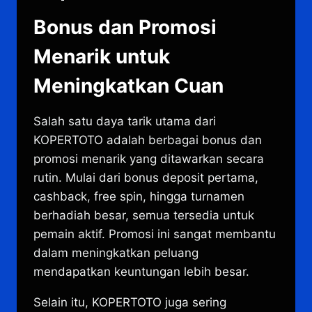
Bonus dan Promosi
Menarik untuk
Meningkatkan Cuan
Salah satu daya tarik utama dari
KOPERTOTO adalah berbagai bonus dan
promosi menarik yang ditawarkan secara
rutin. Mulai dari bonus deposit pertama,
cashback, free spin, hingga turnamen
berhadiah besar, semua tersedia untuk
pemain aktif. Promosi ini sangat membantu
dalam meningkatkan peluang
mendapatkan keuntungan lebih besar.
Selain itu, KOPERTOTO juga sering