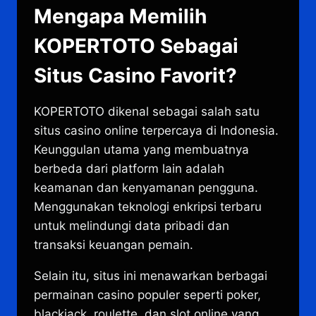
Mengapa Memilih
KOPERTOTO Sebagai
Situs Casino Favorit?
KOPERTOTO dikenal sebagai salah satu
situs casino online terpercaya di Indonesia.
Keunggulan utama yang membuatnya
berbeda dari platform lain adalah
keamanan dan kenyamanan pengguna.
Menggunakan teknologi enkripsi terbaru
untuk melindungi data pribadi dan
transaksi keuangan pemain.
Selain itu, situs ini menawarkan berbagai
permainan casino populer seperti poker,
blackjack, roulette, dan slot online yang