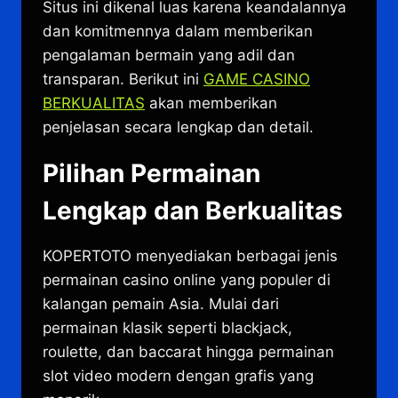
Situs ini dikenal luas karena keandalannya
dan komitmennya dalam memberikan
pengalaman bermain yang adil dan
transparan. Berikut ini
GAME CASINO
BERKUALITAS
akan memberikan
penjelasan secara lengkap dan detail.
Pilihan Permainan
Lengkap dan Berkualitas
KOPERTOTO menyediakan berbagai jenis
permainan casino online yang populer di
kalangan pemain Asia. Mulai dari
permainan klasik seperti blackjack,
roulette, dan baccarat hingga permainan
slot video modern dengan grafis yang