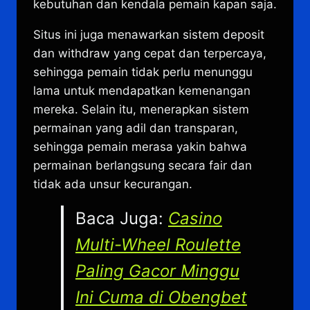
kebutuhan dan kendala pemain kapan saja.
Situs ini juga menawarkan sistem deposit
dan withdraw yang cepat dan terpercaya,
sehingga pemain tidak perlu menunggu
lama untuk mendapatkan kemenangan
mereka. Selain itu, menerapkan sistem
permainan yang adil dan transparan,
sehingga pemain merasa yakin bahwa
permainan berlangsung secara fair dan
tidak ada unsur kecurangan.
Baca Juga:
Casino
Multi-Wheel Roulette
Paling Gacor Minggu
Ini Cuma di Obengbet