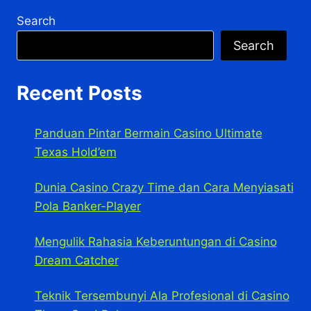
Search
Search
Recent Posts
Panduan Pintar Bermain Casino Ultimate
Texas Hold’em
Dunia Casino Crazy Time dan Cara Menyiasati
Pola Banker-Player
Mengulik Rahasia Keberuntungan di Casino
Dream Catcher
Teknik Tersembunyi Ala Profesional di Casino