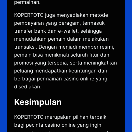
permainan.
KOPERTOTO juga menyediakan metode
pembayaran yang beragam, termasuk
transfer bank dan e-wallet, sehingga
memudahkan pemain dalam melakukan
transaksi. Dengan menjadi member resmi,
pemain bisa menikmati seluruh fitur dan
promosi yang tersedia, serta meningkatkan
peluang mendapatkan keuntungan dari
berbagai permainan casino online yang
disediakan.
Kesimpulan
KOPERTOTO merupakan pilihan terbaik
bagi pecinta casino online yang ingin