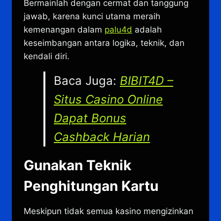
Bermainlah dengan cermat dan tanggung
jawab, karena kunci utama meraih
kemenangan dalam
palu4d
adalah
keseimbangan antara logika, teknik, dan
kendali diri.
Baca Juga:
BIBIT4D –
Situs Casino Online
Dapat Bonus
Cashback Harian
Gunakan Teknik
Penghitungan Kartu
Meskipun tidak semua kasino mengizinkan