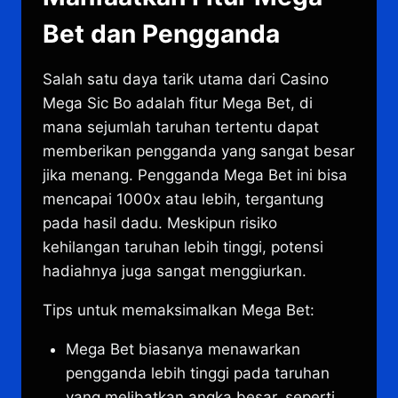
Bet dan Pengganda
Salah satu daya tarik utama dari Casino
Mega Sic Bo adalah fitur Mega Bet, di
mana sejumlah taruhan tertentu dapat
memberikan pengganda yang sangat besar
jika menang. Pengganda Mega Bet ini bisa
mencapai 1000x atau lebih, tergantung
pada hasil dadu. Meskipun risiko
kehilangan taruhan lebih tinggi, potensi
hadiahnya juga sangat menggiurkan.
Tips untuk memaksimalkan Mega Bet:
Mega Bet biasanya menawarkan
pengganda lebih tinggi pada taruhan
yang melibatkan angka besar, seperti