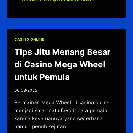
CASINO ONLINE
Tips Jitu Menang Besar
di Casino Mega Wheel
untuk Pemula
06/08/2025
Permainan Mega Wheel di casino online
menjadi salah satu favorit para pemain
karena keseruannya yang sederhana
namun penuh kejutan.