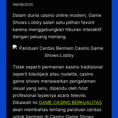
06/08/2025
Dalam dunia casino online modern, Game
Shows Lobby salah satu pilihan favorit
karena menggabungkan hiburan interaktif
dengan peluang menang.
Tidak seperti permainan kasino tradisional
seperti blackjack atau roulette, casino
game shows menawarkan pengalaman
visual yang seru, dipandu oleh host
profesional layaknya acara televisi.
Dibawah ini
GAME CASINO BERKUALITAS
akan membahas tentang panduan cerdas
untuk bermain di Casino Game Shows