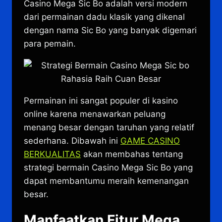
Casino Mega Sic Bo adalah versi modern
dari permainan dadu klasik yang dikenal
dengan nama Sic Bo yang banyak digemari
para pemain.
Permainan ini sangat populer di kasino
online karena menawarkan peluang
menang besar dengan taruhan yang relatif
sederhana. Dibawah ini
GAME CASINO
BERKUALITAS
akan membahas tentang
strategi bermain Casino Mega Sic Bo yang
dapat membantumu meraih kemenangan
besar.
Manfaatkan Fitur Mega