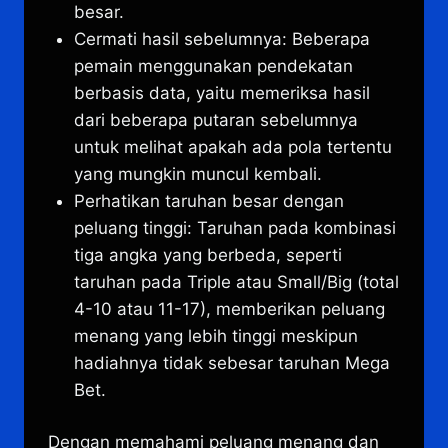
besar.
Cermati hasil sebelumnya: Beberapa
pemain menggunakan pendekatan
berbasis data, yaitu memeriksa hasil
dari beberapa putaran sebelumnya
untuk melihat apakah ada pola tertentu
yang mungkin muncul kembali.
Perhatikan taruhan besar dengan
peluang tinggi: Taruhan pada kombinasi
tiga angka yang berbeda, seperti
taruhan pada Triple atau Small/Big (total
4-10 atau 11-17), memberikan peluang
menang yang lebih tinggi meskipun
hadiahnya tidak sebesar taruhan Mega
Bet.
Dengan memahami peluang menang dan