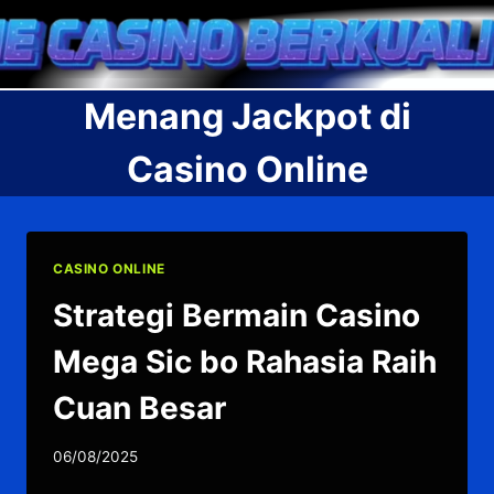
Skip
to
content
Menang Jackpot di
Casino Online
CASINO ONLINE
Strategi Bermain Casino
Mega Sic bo Rahasia Raih
Cuan Besar
06/08/2025