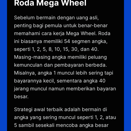
Roda Mega Wheel
Sebelum bermain dengan uang asli,
penting bagi pemula untuk benar-benar
memahami cara kerja Mega Wheel. Roda
ini biasanya memiliki 54 segmen angka,
seperti 1, 2, 5, 8, 10, 15, 30, dan 40.
Masing-masing angka memiliki peluang
kemunculan dan pembayaran berbeda.
Misalnya, angka 1 muncul lebih sering tapi
bayarannya kecil, sementara angka 40
jarang muncul namun memberikan bayaran
besar.
Strategi awal terbaik adalah bermain di
angka yang sering muncul seperti 1, 2, atau
5 sambil sesekali mencoba angka besar