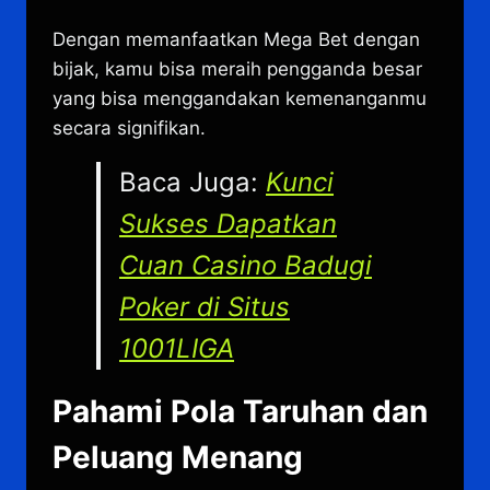
Dengan memanfaatkan Mega Bet dengan
bijak, kamu bisa meraih pengganda besar
yang bisa menggandakan kemenanganmu
secara signifikan.
Baca Juga:
Kunci
Sukses Dapatkan
Cuan Casino Badugi
Poker di Situs
1001LIGA
Pahami Pola Taruhan dan
Peluang Menang