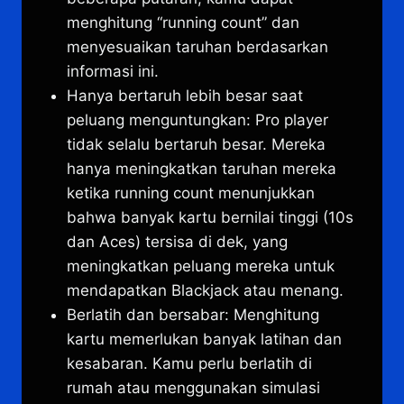
menghitung “running count” dan
menyesuaikan taruhan berdasarkan
informasi ini.
Hanya bertaruh lebih besar saat
peluang menguntungkan: Pro player
tidak selalu bertaruh besar. Mereka
hanya meningkatkan taruhan mereka
ketika running count menunjukkan
bahwa banyak kartu bernilai tinggi (10s
dan Aces) tersisa di dek, yang
meningkatkan peluang mereka untuk
mendapatkan Blackjack atau menang.
Berlatih dan bersabar: Menghitung
kartu memerlukan banyak latihan dan
kesabaran. Kamu perlu berlatih di
rumah atau menggunakan simulasi