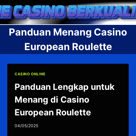
Skip
to
content
Panduan Menang Casino
European Roulette
CASINO ONLINE
Panduan Lengkap untuk
Menang di Casino
European Roulette
04/05/2025