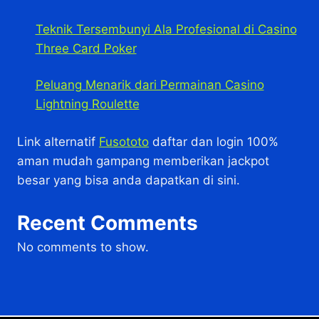
Teknik Tersembunyi Ala Profesional di Casino
Three Card Poker
Peluang Menarik dari Permainan Casino
Lightning Roulette
Link alternatif
Fusototo
daftar dan login 100%
aman mudah gampang memberikan jackpot
besar yang bisa anda dapatkan di sini.
Recent Comments
No comments to show.