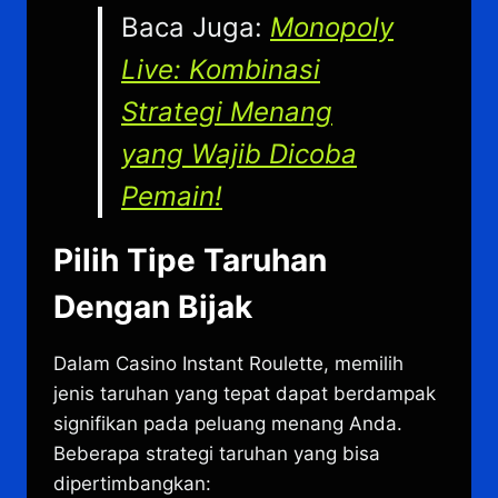
Baca Juga:
Monopoly
Live: Kombinasi
Strategi Menang
yang Wajib Dicoba
Pemain!
Pilih Tipe Taruhan
Dengan Bijak
Dalam Casino Instant Roulette, memilih
jenis taruhan yang tepat dapat berdampak
signifikan pada peluang menang Anda.
Beberapa strategi taruhan yang bisa
dipertimbangkan: