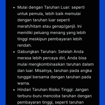
Mulai dengan Taruhan Luar: seperti
untuk pemula, lebih baik memulai
dengan taruhan luar seperti
merah/hitam atau genap/ganjil. Ini
memiliki peluang menang yang lebih
tinggi meskipun pembayaran lebih
rendah.
Gabungkan Taruhan: Setelah Anda
merasa lebih percaya diri, Anda bisa
mulai mengkombinasikan taruhan dalam
dan luar. Misalnya, taruhan pada angka
tunggal bersama dengan taruhan pada
warna.
Hindari Taruhan Risiko Tinggi: Jangan
terburu-buru mencoba taruhan dengan
pembayaran tinggi, seperti taruhan