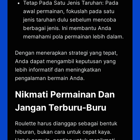
Tetap Pada Satu Jenis Taruhan: Pada
awal permainan, fokuslah pada satu
jenis taruhan dulu sebelum mencoba
berbagai jenis. Ini membantu Anda
memahami pola permainan lebih dalam.
Dengan menerapkan strategi yang tepat,
Anda dapat mengambil keputusan yang
lebih informatif dan meningkatkan
pengalaman bermain Anda.
Nikmati Permainan Dan
Jangan Terburu-Buru
Roulette harus dianggap sebagai bentuk
hiburan, bukan cara untuk cepat kaya.