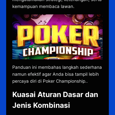
kemampuan membaca lawan.
Panduan ini membahas langkah sederhana
namun efektif agar Anda bisa tampil lebih
percaya diri di Poker Championship..
Kuasai Aturan Dasar dan
Jenis Kombinasi