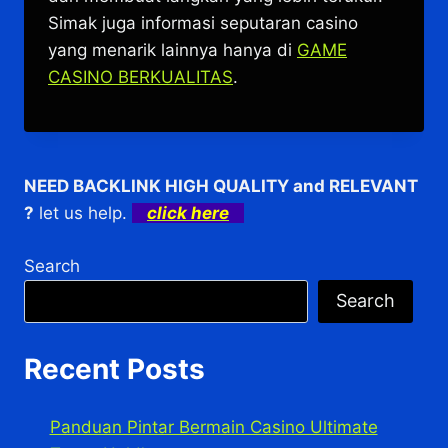
Simak juga informasi seputaran casino
yang menarik lainnya hanya di
GAME
CASINO BERKUALITAS
.
NEED BACKLINK HIGH QUALITY and RELEVANT
?
let us help.
click here
Search
Search
Recent Posts
Panduan Pintar Bermain Casino Ultimate