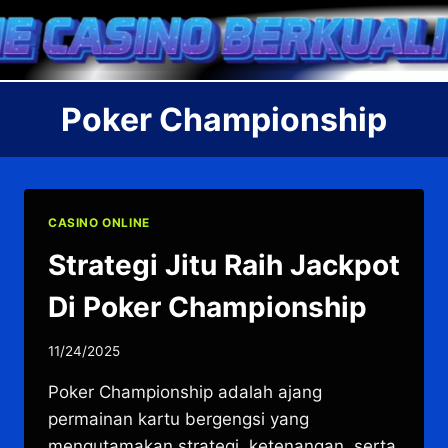
Skip
to
content
Poker Championship
CASINO ONLINE
Strategi Jitu Raih Jackpot
Di Poker Championship
11/24/2025
Poker Championship adalah ajang
permainan kartu bergengsi yang
mengutamakan strategi, ketenangan, serta