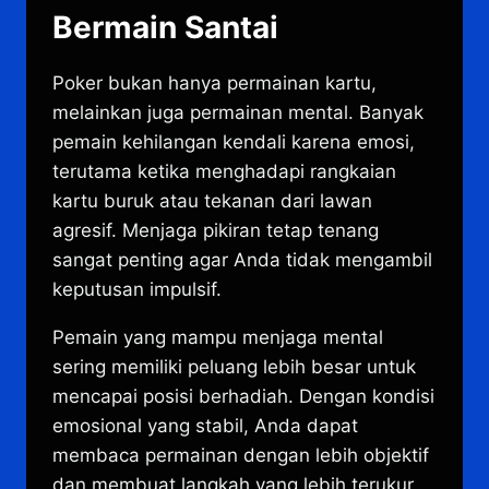
Bermain Santai
Poker bukan hanya permainan kartu,
melainkan juga permainan mental. Banyak
pemain kehilangan kendali karena emosi,
terutama ketika menghadapi rangkaian
kartu buruk atau tekanan dari lawan
agresif. Menjaga pikiran tetap tenang
sangat penting agar Anda tidak mengambil
keputusan impulsif.
Pemain yang mampu menjaga mental
sering memiliki peluang lebih besar untuk
mencapai posisi berhadiah. Dengan kondisi
emosional yang stabil, Anda dapat
membaca permainan dengan lebih objektif
dan membuat langkah yang lebih terukur.