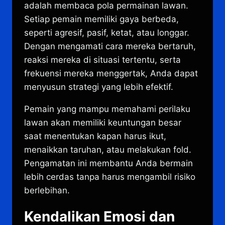
adalah membaca pola permainan lawan.
Setiap pemain memiliki gaya berbeda,
seperti agresif, pasif, ketat, atau longgar.
Dengan mengamati cara mereka bertaruh,
reaksi mereka di situasi tertentu, serta
frekuensi mereka menggertak, Anda dapat
menyusun strategi yang lebih efektif.
Pemain yang mampu memahami perilaku
lawan akan memiliki keuntungan besar
saat menentukan kapan harus ikut,
menaikkan taruhan, atau melakukan fold.
Pengamatan ini membantu Anda bermain
lebih cerdas tanpa harus mengambil risiko
berlebihan.
Kendalikan Emosi dan