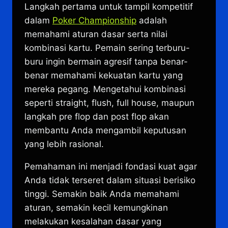
Langkah pertama untuk tampil kompetitif
dalam
Poker Championship
adalah
memahami aturan dasar serta nilai
kombinasi kartu. Pemain sering terburu-
buru ingin bermain agresif tanpa benar-
benar memahami kekuatan kartu yang
mereka pegang. Mengetahui kombinasi
seperti straight, flush, full house, maupun
langkah pre flop dan post flop akan
membantu Anda mengambil keputusan
yang lebih rasional.
Pemahaman ini menjadi fondasi kuat agar
Anda tidak terseret dalam situasi berisiko
tinggi. Semakin baik Anda memahami
aturan, semakin kecil kemungkinan
melakukan kesalahan dasar yang