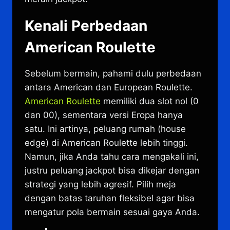
Kenali Perbedaan
American Roulette
Sebelum bermain, pahami dulu perbedaan
antara American dan European Roulette.
American Roulette
memiliki dua slot nol (0
dan 00), sementara versi Eropa hanya
satu. Ini artinya, peluang rumah (house
edge) di American Roulette lebih tinggi.
Namun, jika Anda tahu cara mengakali ini,
justru peluang jackpot bisa dikejar dengan
strategi yang lebih agresif. Pilih meja
dengan batas taruhan fleksibel agar bisa
mengatur pola bermain sesuai gaya Anda.