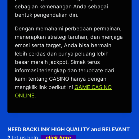
sebagian kemenangan Anda sebagai
bentuk pengendalian diri.
Dengan memahami perbedaan permainan,
menerapkan strategi taruhan, dan menjaga
emosi serta target, Anda bisa bermain
lebih cerdas dan punya peluang lebih
besar meraih jackpot.
Simak terus
informasi terlengkap dan terupdate dari
kami tentang CASINO hanya dengan
mengklik link berikut ini
GAME CASINO
ONLINE
.
NEED BACKLINK HIGH QUALITY and RELEVANT
?
let us help.
click here