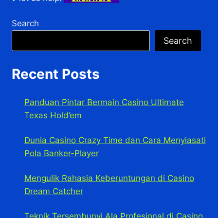
Search
Search
Recent Posts
Panduan Pintar Bermain Casino Ultimate
Texas Hold’em
Dunia Casino Crazy Time dan Cara Menyiasati
Pola Banker-Player
Mengulik Rahasia Keberuntungan di Casino
Dream Catcher
Teknik Tersembunyi Ala Profesional di Casino