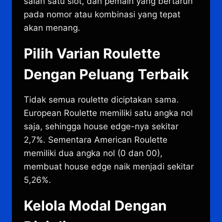
salah satu slot, dan pemain yang bertaruh
pada nomor atau kombinasi yang tepat
akan menang.
Pilih Varian Roulette
Dengan Peluang Terbaik
Tidak semua roulette diciptakan sama.
European Roulette memiliki satu angka nol
saja, sehingga house edge-nya sekitar
2,7%. Sementara American Roulette
memiliki dua angka nol (0 dan 00),
membuat house edge naik menjadi sekitar
5,26%.
Kelola Modal Dengan