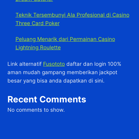
Teknik Tersembunyi Ala Profesional di Casino
Three Card Poker
Peluang Menarik dari Permainan Casino
Lightning Roulette
Link alternatif
Fusototo
daftar dan login 100%
aman mudah gampang memberikan jackpot
besar yang bisa anda dapatkan di sini.
Recent Comments
No comments to show.