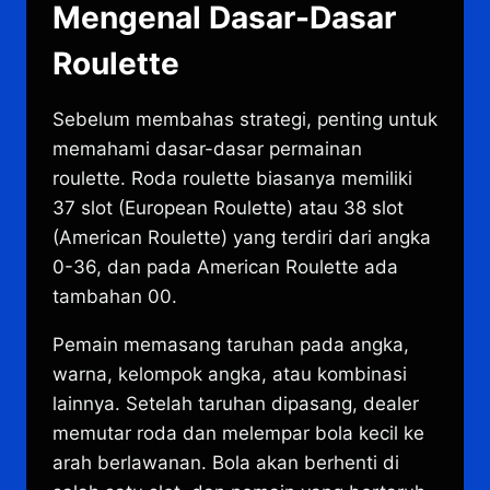
Mengenal Dasar-Dasar
Roulette
Sebelum membahas strategi, penting untuk
memahami dasar-dasar permainan
roulette. Roda roulette biasanya memiliki
37 slot (European Roulette) atau 38 slot
(American Roulette) yang terdiri dari angka
0-36, dan pada American Roulette ada
tambahan 00.
Pemain memasang taruhan pada angka,
warna, kelompok angka, atau kombinasi
lainnya. Setelah taruhan dipasang, dealer
memutar roda dan melempar bola kecil ke
arah berlawanan. Bola akan berhenti di