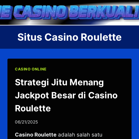
Skip
to
content
Situs Casino Roulette
CASINO ONLINE
Strategi Jitu Menang
Jackpot Besar di Casino
Roulette
06/21/2025
Casino Roulette
adalah salah satu