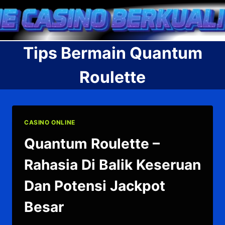
Skip
to
content
Tips Bermain Quantum
Roulette
CASINO ONLINE
Quantum Roulette –
Rahasia Di Balik Keseruan
Dan Potensi Jackpot
Besar