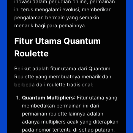
inovasi dalam perjudian online, permainan
ini terus mengalami evolusi, memberikan
pengalaman bermain yang semakin
menarik bagi para pemainnya.
Fitur Utama Quantum
Roulette
Berikut adalah fitur utama dari Quantum
Roulette yang membuatnya menarik dan
berbeda dari roulette tradisional:
Quantum Multipliers
: Fitur utama yang
membedakan permainan ini dari
permainan roulette lainnya adalah
adanya multipliers acak yang diterapkan
pada nomor tertentu di setiap putaran.