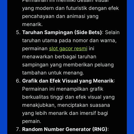
Permainan ini memiliki desain visual
yang modern dan futuristik dengan efek
pencahayaan dan animasi yang
menarik.
Taruhan Sampingan (Side Bets)
: Selain
taruhan utama pada nomor dan warna,
permainan
slot gacor resmi
ini
menawarkan berbagai taruhan
sampingan yang memberikan peluang
tambahan untuk menang.
Grafik dan Efek Visual yang Menarik
:
Permainan ini menampilkan grafik
berkualitas tinggi dan efek visual yang
menakjubkan, menciptakan suasana
yang lebih menarik dan imersif bagi
pemain.
Random Number Generator (RNG)
: