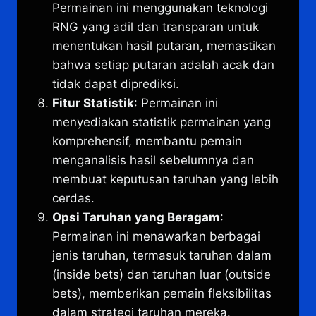
Permainan ini menggunakan teknologi
RNG yang adil dan transparan untuk
menentukan hasil putaran, memastikan
bahwa setiap putaran adalah acak dan
tidak dapat diprediksi.
Fitur Statistik
: Permainan ini
menyediakan statistik permainan yang
komprehensif, membantu pemain
menganalisis hasil sebelumnya dan
membuat keputusan taruhan yang lebih
cerdas.
Opsi Taruhan yang Beragam
:
Permainan ini menawarkan berbagai
jenis taruhan, termasuk taruhan dalam
(inside bets) dan taruhan luar (outside
bets), memberikan pemain fleksibilitas
dalam strategi taruhan mereka.