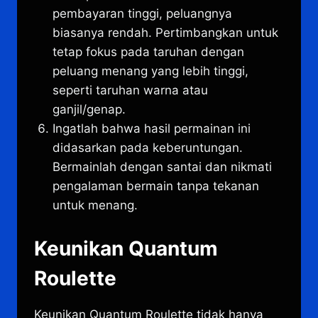
pembayaran tinggi, peluangnya
biasanya rendah. Pertimbangkan untuk
tetap fokus pada taruhan dengan
peluang menang yang lebih tinggi,
seperti taruhan warna atau
ganjil/genap.
Ingatlah bahwa hasil permainan ini
didasarkan pada keberuntungan.
Bermainlah dengan santai dan nikmati
pengalaman bermain tanpa tekanan
untuk menang.
Keunikan Quantum
Roulette
Keunikan Quantum Roulette tidak hanya