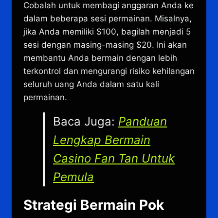
Cobalah untuk membagi anggaran Anda ke
dalam beberapa sesi permainan. Misalnya,
jika Anda memiliki $100, bagilah menjadi 5
sesi dengan masing-masing $20. Ini akan
membantu Anda bermain dengan lebih
terkontrol dan mengurangi risiko kehilangan
seluruh uang Anda dalam satu kali
permainan.
Baca Juga:
Panduan
Lengkap Bermain
Casino Fan Tan Untuk
Pemula
Strategi Bermain Pok