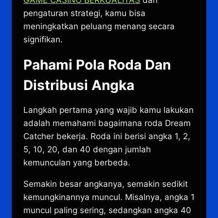
GAME CASINO BERKUALITAS
dan
pengaturan strategi, kamu bisa
meningkatkan peluang menang secara
signifikan.
Pahami Pola Roda Dan
Distribusi Angka
Langkah pertama yang wajib kamu lakukan
adalah memahami bagaimana roda Dream
Catcher bekerja. Roda ini berisi angka 1, 2,
5, 10, 20, dan 40 dengan jumlah
kemunculan yang berbeda.
Semakin besar angkanya, semakin sedikit
kemungkinannya muncul. Misalnya, angka 1
muncul paling sering, sedangkan angka 40