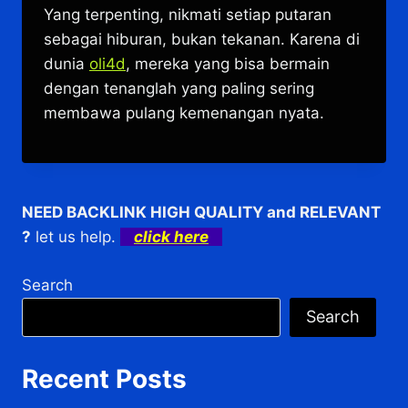
Yang terpenting, nikmati setiap putaran
sebagai hiburan, bukan tekanan. Karena di
dunia
oli4d
, mereka yang bisa bermain
dengan tenanglah yang paling sering
membawa pulang kemenangan nyata.
NEED BACKLINK HIGH QUALITY and RELEVANT
?
let us help.
click here
Search
Search
Recent Posts