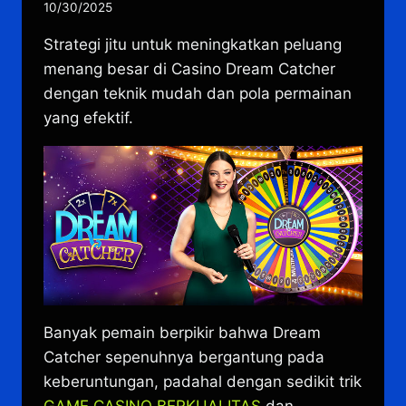
10/30/2025
Strategi jitu untuk meningkatkan peluang
menang besar di Casino Dream Catcher
dengan teknik mudah dan pola permainan
yang efektif.
Banyak pemain berpikir bahwa Dream
Catcher sepenuhnya bergantung pada
keberuntungan, padahal dengan sedikit trik