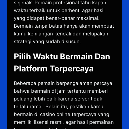
sejenak. Pemain profesional tahu kapan
waktu terbaik untuk berhenti agar hasil
yang didapat benar-benar maksimal.
Bermain tanpa batas hanya akan membuat
kamu kehilangan kendali dan melupakan
strategi yang sudah disusun.
Pilih Waktu Bermain Dan
Platform Terpercaya
Beberapa pemain berpengalaman percaya
bahwa bermain di jam tertentu memberi
peluang lebih baik karena server tidak
terlalu ramai. Selain itu, pastikan kamu
bermain di casino online terpercaya yang
memiliki lisensi resmi, agar hasil permainan