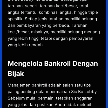
taruhan, seperti taruhan kecil/besar, total
angka tertentu, kombinasi angka, hingga triple
spesifik. Setiap jenis taruhan memiliki peluang
dan pembayaran yang berbeda. Taruhan
kecil/besar, misalnya, memiliki peluang menang
yang lebih tinggi tetapi dengan pembayaran
yang lebih rendah.
Mengelola Bankroll Dengan
Bijak
Manajemen bankroll adalah salah satu tips
paling penting dalam permainan Sic Bo Lobby.
Sebelum mulai bermain, tetapkan anggaran
yang jelas dan pastikan Anda tidak melebihi