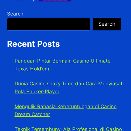
Search
Search
Recent Posts
Panduan Pintar Bermain Casino Ultimate
Texas Hold’em
Dunia Casino Crazy Time dan Cara Menyiasati
Pola Banker-Player
Mengulik Rahasia Keberuntungan di Casino
Dream Catcher
Teknik Tersembunyi Ala Profesional di Casino