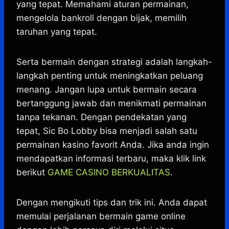
yang tepat. Memahami aturan permainan,
mengelola bankroll dengan bijak, memilih
taruhan yang tepat.
Serta bermain dengan strategi adalah langkah-
langkah penting untuk meningkatkan peluang
menang. Jangan lupa untuk bermain secara
bertanggung jawab dan menikmati permainan
tanpa tekanan. Dengan pendekatan yang
tepat, Sic Bo Lobby bisa menjadi salah satu
permainan kasino favorit Anda. Jika anda ingin
mendapatkan informasi terbaru, maka klik link
berikut
GAME CASINO BERKUALITAS
.
Dengan mengikuti tips dan trik ini. Anda dapat
memulai perjalanan bermain game online