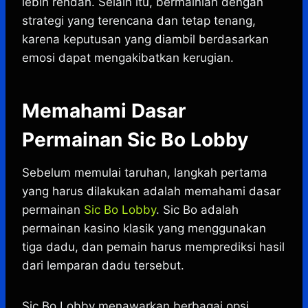
lebih rendah. Selain itu, bermainlah dengan
strategi yang terencana dan tetap tenang,
karena keputusan yang diambil berdasarkan
emosi dapat mengakibatkan kerugian.
Memahami Dasar
Permainan Sic Bo Lobby
Sebelum memulai taruhan, langkah pertama
yang harus dilakukan adalah memahami dasar
permainan
Sic Bo Lobby
. Sic Bo adalah
permainan kasino klasik yang menggunakan
tiga dadu, dan pemain harus memprediksi hasil
dari lemparan dadu tersebut.
Sic Bo Lobby menawarkan berbagai opsi