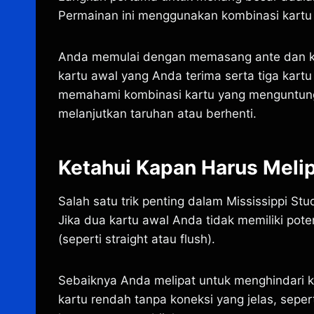
Permainan ini menggunakan kombinasi kartu pok
Anda memulai dengan memasang ante dan 
kartu awal yang Anda terima serta tiga kar
memahami kombinasi kartu yang menguntun
melanjutkan taruhan atau berhenti.
Ketahui Kapan Harus Meli
Salah satu trik penting dalam Mississippi St
Jika dua kartu awal Anda tidak memiliki po
(seperti straight atau flush).
Sebaiknya Anda melipat untuk menghindari k
kartu rendah tanpa koneksi yang jelas, sepert