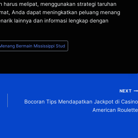
harus melipat, menggunakan strategi taruhan
rmat, Anda dapat meningkatkan peluang menang
narik lainnya dan informasi lengkap dengan
Menang Bermain Mississippi Stud
NEXT
Bocoran Tips Mendapatkan Jackpot di Casino
American Roulette