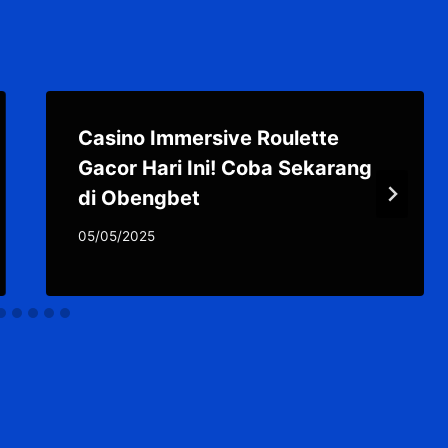
Casino Immersive Roulette
Gacor Hari Ini! Coba Sekarang
di Obengbet
05/05/2025