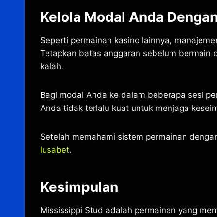
Kelola Modal Anda Denga
Seperti permainan kasino lainnya, manajemen
Tetapkan batas anggaran sebelum bermain da
kalah.
Bagi modal Anda ke dalam beberapa sesi pe
Anda tidak terlalu kuat untuk menjaga kese
Setelah memahami sistem permainan dengan 
lusabet
.
Kesimpulan
Mississippi Stud adalah permainan yang me