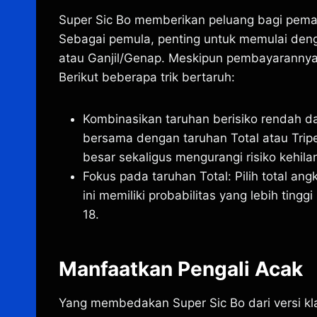
Super Sic Bo memberikan peluang bagi pemai
Sebagai pemula, penting untuk memulai deng
atau Ganjil/Genap. Meskipun pembayarannya l
Berikut beberapa trik bertaruh:
Kombinasikan taruhan berisiko rendah dan
bersama dengan taruhan Total atau Trip
besar sekaligus mengurangi risiko kehil
Fokus pada taruhan Total: Pilih total ang
ini memiliki probabilitas yang lebih tin
18.
Manfaatkan Pengali Acak
Yang membedakan Super Sic Bo dari versi kla