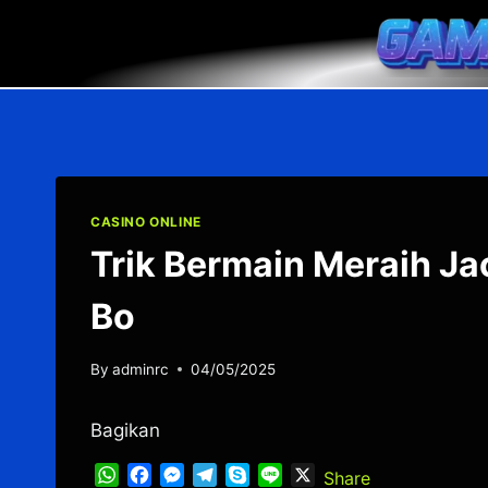
Skip
to
content
CASINO ONLINE
Trik Bermain Meraih Ja
Bo
By
adminrc
04/05/2025
Bagikan
W
F
M
T
S
L
X
Share