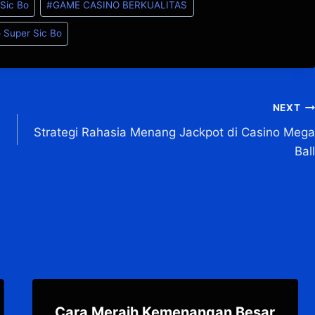
Sic Bo
#
GAME CASINO BERKUALITAS
o Super Sic Bo
NEXT
Strategi Rahasia Menang Jackpot di Casino Mega
Ball
Cara Meraih Kemenangan Besar