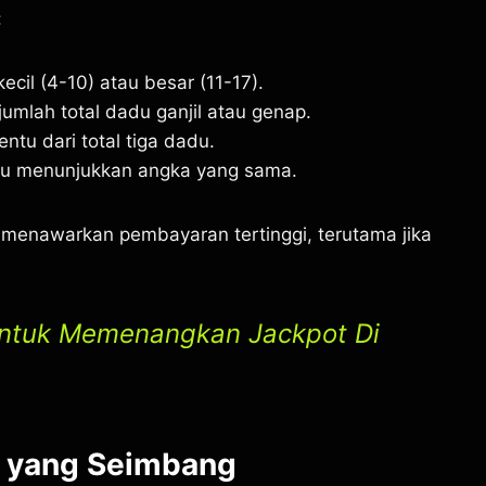
:
ecil (4-10) atau besar (11-17).
mlah total dadu ganjil atau genap.
ntu dari total tiga dadu.
du menunjukkan angka yang sama.
pi menawarkan pembayaran tertinggi, terutama jika
 Untuk Memenangkan Jackpot Di
h yang Seimbang