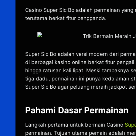
h
a
e
e
k
i
a
c
s
l
y
n
Casino Super Sic Bo adalah permainan yang
t
e
s
e
p
e
terutama berkat fitur pengganda.
s
b
e
g
e
A
o
n
r
p
o
g
a
p
k
e
m
r
Super Sic Bo adalah versi modern dari permai
di berbagai kasino online berkat fitur peng
hingga ratusan kali lipat. Meski tampaknya
tiga dadu, permainan ini punya kedalaman str
Super Sic Bo agar peluang meraih jackpot se
Pahami Dasar Permainan
Langkah pertama untuk bermain Casino
Supe
permainan. Tujuan utama pemain adalah memp