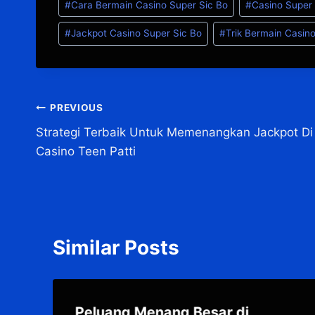
#
Cara Bermain Casino Super Sic Bo
#
Casino Super 
Tags:
#
Jackpot Casino Super Sic Bo
#
Trik Bermain Casin
Post
PREVIOUS
Strategi Terbaik Untuk Memenangkan Jackpot Di
navigation
Casino Teen Patti
Similar Posts
e
Peluang Menang Besar di