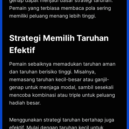
genap dapat menjadi dasar strategi taruhan.
Pemain yang terbiasa membaca pola sering
memiliki peluang menang lebih tinggi.
Strategi Memilih Taruhan
Efektif
Pemain sebaiknya memadukan taruhan aman
dan taruhan berisiko tinggi. Misalnya,
memasang taruhan kecil-besar atau ganjil-
genap untuk menjaga modal, sambil sesekali
mencoba kombinasi atau triple untuk peluang
hadiah besar.
Menggunakan strategi taruhan bertahap juga
efektif. Mulai dengan taruhan kecil untuk