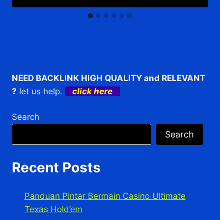
NEED BACKLINK HIGH QUALITY and RELEVANT
?
let us help.
click here
Search
Search
Recent Posts
Panduan Pintar Bermain Casino Ultimate
Texas Hold’em