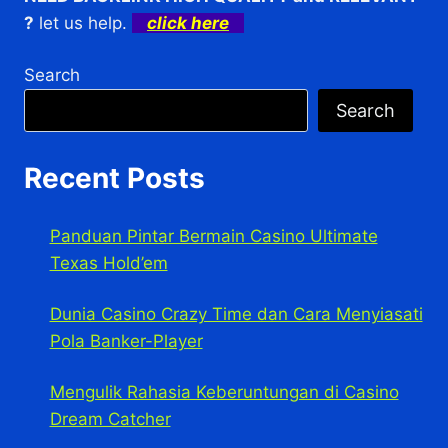
?
let us help.
click here
Search
Search
Recent Posts
Panduan Pintar Bermain Casino Ultimate
Texas Hold’em
Dunia Casino Crazy Time dan Cara Menyiasati
Pola Banker-Player
Mengulik Rahasia Keberuntungan di Casino
Dream Catcher