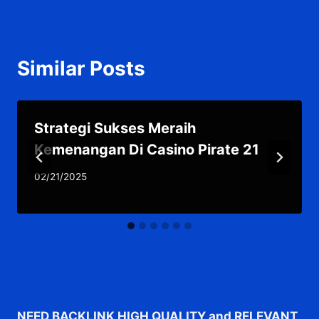
Similar Posts
Strategi Sukses Meraih
Kemenangan Di Casino Pirate 21
02/21/2025
NEED BACKLINK HIGH QUALITY and RELEVANT