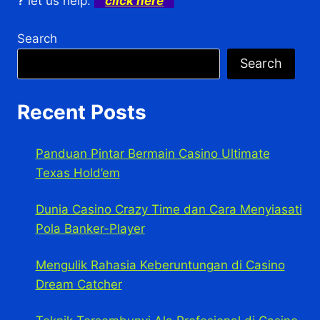
?
let us help.
click here
Search
Search
Recent Posts
Panduan Pintar Bermain Casino Ultimate
Texas Hold’em
Dunia Casino Crazy Time dan Cara Menyiasati
Pola Banker-Player
Mengulik Rahasia Keberuntungan di Casino
Dream Catcher