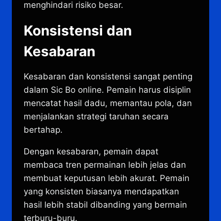
menghindari risiko besar.
Konsistensi dan
Kesabaran
Kesabaran dan konsistensi sangat penting
dalam Sic Bo online. Pemain harus disiplin
mencatat hasil dadu, memantau pola, dan
menjalankan strategi taruhan secara
bertahap.
Dengan kesabaran, pemain dapat
membaca tren permainan lebih jelas dan
membuat keputusan lebih akurat. Pemain
yang konsisten biasanya mendapatkan
hasil lebih stabil dibanding yang bermain
terburu-buru.