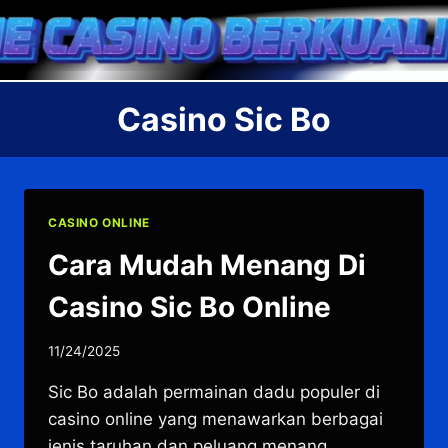
Skip
to
content
Casino Sic Bo
CASINO ONLINE
Cara Mudah Menang Di
Casino Sic Bo Online
11/24/2025
Sic Bo adalah permainan dadu populer di
casino online yang menawarkan berbagai
jenis taruhan dan peluang menang