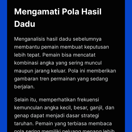
Mengamati Pola Hasil
Dadu
Menganalisis hasil dadu sebelumnya
membantu pemain membuat keputusan
lebih tepat. Pemain bisa mencatat
kombinasi angka yang sering muncul
maupun jarang keluar. Pola ini memberikan
gambaran tren permainan yang sedang
berjalan.
Selain itu, memperhatikan frekuensi
kemunculan angka kecil, besar, ganjil, dan
genap dapat menjadi dasar strategi
taruhan. Pemain yang terbiasa membaca
pola sering memiliki peluang menang lebih