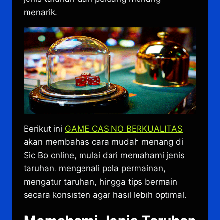
menarik.
Berikut ini
GAME CASINO BERKUALITAS
akan membahas cara mudah menang di
Sic Bo online, mulai dari memahami jenis
taruhan, mengenali pola permainan,
mengatur taruhan, hingga tips bermain
secara konsisten agar hasil lebih optimal.