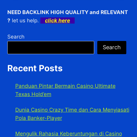
NEED BACKLINK HIGH QUALITY and RELEVANT
?
let us help.
click here
Search
Search
Recent Posts
Panduan Pintar Bermain Casino Ultimate
Texas Hold’em
Dunia Casino Crazy Time dan Cara Menyiasati
Pola Banker-Player
Mengulik Rahasia Keberuntungan di Casino