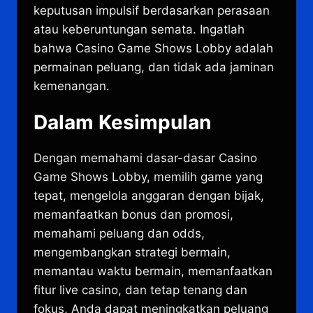
keputusan impulsif berdasarkan perasaan
atau keberuntungan semata. ​Ingatlah
bahwa Casino Game Shows Lobby adalah
permainan peluang, dan tidak ada jaminan
kemenangan​.
Dalam Kesimpulan
Dengan memahami dasar-dasar Casino
Game Shows Lobby, memilih game yang
tepat, mengelola anggaran dengan bijak,
memanfaatkan bonus dan promosi,
memahami peluang dan odds,
mengembangkan strategi bermain,
memantau waktu bermain, memanfaatkan
fitur live casino, dan tetap tenang dan
fokus, Anda dapat meningkatkan peluang