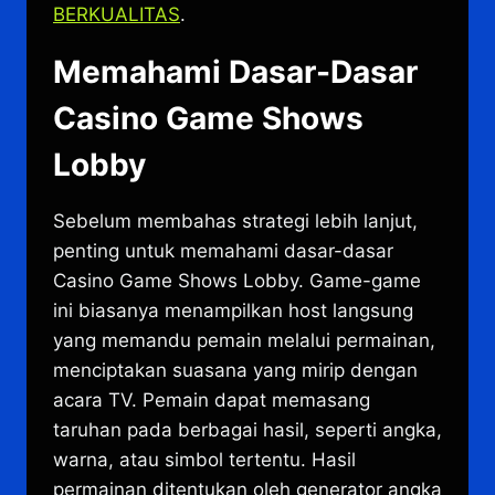
BERKUALITAS
.
Memahami Dasar-Dasar
Casino Game Shows
Lobby
Sebelum membahas strategi lebih lanjut,
penting untuk memahami dasar-dasar
Casino Game Shows Lobby. Game-game
ini biasanya menampilkan host langsung
yang memandu pemain melalui permainan,
menciptakan suasana yang mirip dengan
acara TV. Pemain dapat memasang
taruhan pada berbagai hasil, seperti angka,
warna, atau simbol tertentu. Hasil
permainan ditentukan oleh generator angka