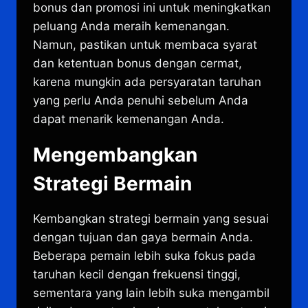
bonus dan promosi ini untuk meningkatkan
peluang Anda meraih kemenangan.
Namun, pastikan untuk membaca syarat
dan ketentuan bonus dengan cermat,
karena mungkin ada persyaratan taruhan
yang perlu Anda penuhi sebelum Anda
dapat menarik kemenangan Anda.
Mengembangkan
Strategi Bermain
Kembangkan strategi bermain yang sesuai
dengan tujuan dan gaya bermain Anda.
Beberapa pemain lebih suka fokus pada
taruhan kecil dengan frekuensi tinggi,
sementara yang lain lebih suka mengambil