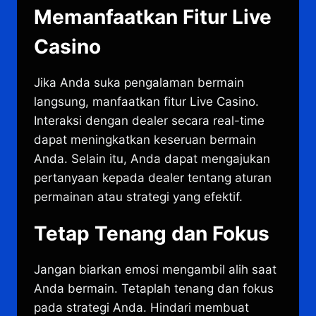
Memanfaatkan Fitur Live
Casino
Jika Anda suka pengalaman bermain
langsung, manfaatkan fitur Live Casino.
Interaksi dengan dealer secara real-time
dapat meningkatkan keseruan bermain
Anda. Selain itu, Anda dapat mengajukan
pertanyaan kepada dealer tentang aturan
permainan atau strategi yang efektif.
Tetap Tenang dan Fokus
Jangan biarkan emosi mengambil alih saat
Anda bermain. Tetaplah tenang dan fokus
pada strategi Anda. Hindari membuat