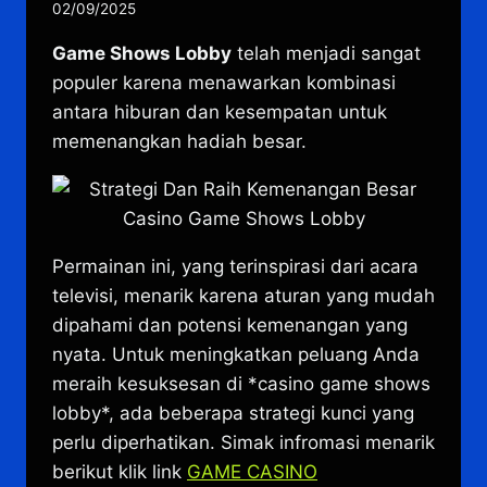
02/09/2025
Game Shows Lobby
telah menjadi sangat
populer karena menawarkan kombinasi
antara hiburan dan kesempatan untuk
memenangkan hadiah besar.
Permainan ini, yang terinspirasi dari acara
televisi, menarik karena aturan yang mudah
dipahami dan potensi kemenangan yang
nyata. Untuk meningkatkan peluang Anda
meraih kesuksesan di *casino game shows
lobby*, ada beberapa strategi kunci yang
perlu diperhatikan. Simak infromasi menarik
berikut klik link
GAME CASINO