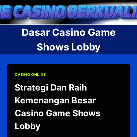
Skip
to
content
Dasar Casino Game
Shows Lobby
CASINO ONLINE
Strategi Dan Raih
Kemenangan Besar
Casino Game Shows
Lobby