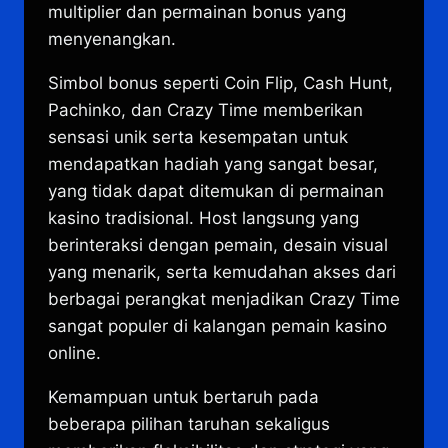
multiplier dan permainan bonus yang
menyenangkan.
Simbol bonus seperti Coin Flip, Cash Hunt,
Pachinko, dan Crazy Time memberikan
sensasi unik serta kesempatan untuk
mendapatkan hadiah yang sangat besar,
yang tidak dapat ditemukan di permainan
kasino tradisional. Host langsung yang
berinteraksi dengan pemain, desain visual
yang menarik, serta kemudahan akses dari
berbagai perangkat menjadikan Crazy Time
sangat populer di kalangan pemain kasino
online.
Kemampuan untuk bertaruh pada
beberapa pilihan taruhan sekaligus