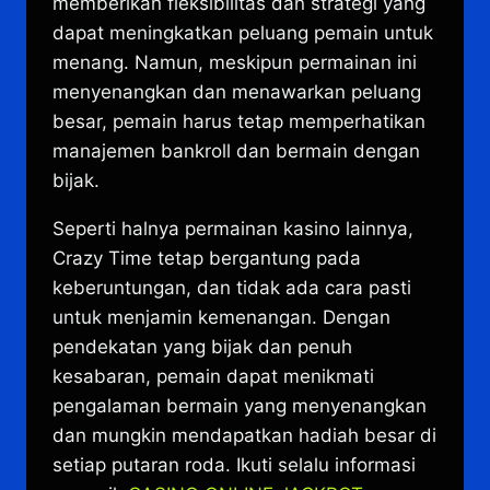
memberikan fleksibilitas dan strategi yang
dapat meningkatkan peluang pemain untuk
menang. Namun, meskipun permainan ini
menyenangkan dan menawarkan peluang
besar, pemain harus tetap memperhatikan
manajemen bankroll dan bermain dengan
bijak.
Seperti halnya permainan kasino lainnya,
Crazy Time tetap bergantung pada
keberuntungan, dan tidak ada cara pasti
untuk menjamin kemenangan. Dengan
pendekatan yang bijak dan penuh
kesabaran, pemain dapat menikmati
pengalaman bermain yang menyenangkan
dan mungkin mendapatkan hadiah besar di
setiap putaran roda. Ikuti selalu informasi