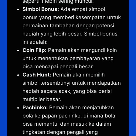
seperti 1 lebih sering muncul.
Simbol Bonus:
Ada empat simbol
bonus yang memberi kesempatan untuk
permainan tambahan dengan potensi
hadiah yang lebih besar. Simbol bonus
ini adalah:
Coin Flip:
Pemain akan mengundi koin
untuk menentukan pembayaran yang
bisa mencapai pengali besar.
Cash Hunt:
Pemain akan memilih
simbol tersembunyi untuk mendapatkan
hadiah secara acak, yang bisa berisi
multiplier besar.
Pachinko:
Pemain akan menjatuhkan
bola ke papan pachinko, di mana bola
bisa memantul dan masuk ke dalam
tingkatan dengan pengali yang