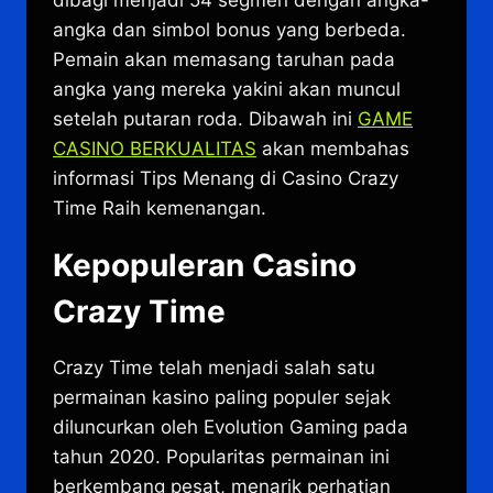
dibagi menjadi 54 segmen dengan angka-
angka dan simbol bonus yang berbeda.
Pemain akan memasang taruhan pada
angka yang mereka yakini akan muncul
setelah putaran roda. Dibawah ini
GAME
CASINO BERKUALITAS
akan membahas
informasi Tips Menang di Casino Crazy
Time Raih kemenangan.
Kepopuleran Casino
Crazy Time
Crazy Time telah menjadi salah satu
permainan kasino paling populer sejak
diluncurkan oleh Evolution Gaming pada
tahun 2020. Popularitas permainan ini
berkembang pesat, menarik perhatian