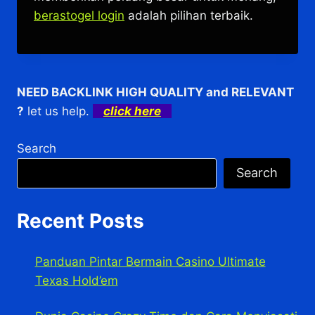
berastogel login
adalah pilihan terbaik.
NEED BACKLINK HIGH QUALITY and RELEVANT
?
let us help.
click here
Search
Search
Recent Posts
Panduan Pintar Bermain Casino Ultimate
Texas Hold’em