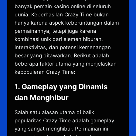
banyak pemain kasino online di seluruh
dunia. Keberhasilan Crazy Time bukan
hanya karena aspek keberuntungan dalam
permainannya, tetapi juga karena
kombinasi unik dari elemen hiburan,
interaktivitas, dan potensi kemenangan
besar yang ditawarkan. Berikut adalah
beberapa faktor utama yang menjelaskan
kepopuleran Crazy Time:
1. Gameplay yang Dinamis
dan Menghibur
Salah satu alasan utama di balik
popularitas Crazy Time adalah gameplay
yang sangat menghibur. Permainan ini