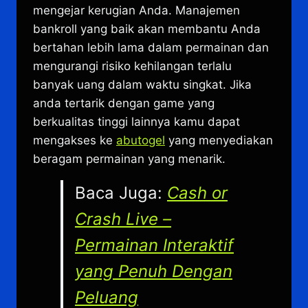
mengejar kerugian Anda. Manajemen
bankroll yang baik akan membantu Anda
bertahan lebih lama dalam permainan dan
mengurangi risiko kehilangan terlalu
banyak uang dalam waktu singkat. Jika
anda tertarik dengan game yang
berkualitas tinggi lainnya kamu dapat
mengakses ke
abutogel
yang menyediakan
beragam permainan yang menarik.
Baca Juga:
Cash or
Crash Live –
Permainan Interaktif
yang Penuh Dengan
Peluang