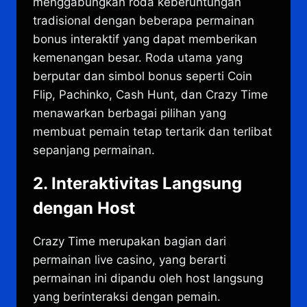
menggabungkan roda keberuntungan
tradisional dengan beberapa permainan
bonus interaktif yang dapat memberikan
kemenangan besar. Roda utama yang
berputar dan simbol bonus seperti Coin
Flip, Pachinko, Cash Hunt, dan Crazy Time
menawarkan berbagai pilihan yang
membuat pemain tetap tertarik dan terlibat
sepanjang permainan.
2. Interaktivitas Langsung
dengan Host
Crazy Time merupakan bagian dari
permainan live casino, yang berarti
permainan ini dipandu oleh host langsung
yang berinteraksi dengan pemain.