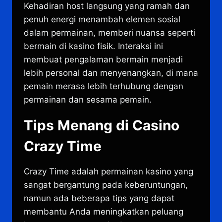
Kehadiran host langsung yang ramah dan
penuh energi menambah elemen sosial
dalam permainan, memberi nuansa seperti
bermain di kasino fisik. Interaksi ini
membuat pengalaman bermain menjadi
lebih personal dan menyenangkan, di mana
pemain merasa lebih terhubung dengan
permainan dan sesama pemain.
Tips Menang di Casino
Crazy Time
Crazy Time adalah permainan kasino yang
sangat bergantung pada keberuntungan,
namun ada beberapa tips yang dapat
membantu Anda meningkatkan peluang