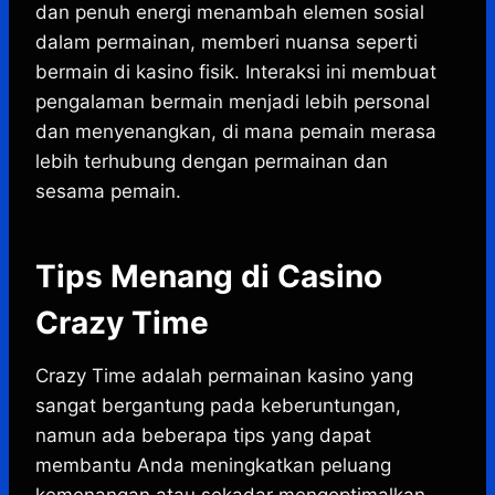
dan penuh energi menambah elemen sosial
dalam permainan, memberi nuansa seperti
bermain di kasino fisik. Interaksi ini membuat
pengalaman bermain menjadi lebih personal
dan menyenangkan, di mana pemain merasa
lebih terhubung dengan permainan dan
sesama pemain.
Tips Menang di Casino
Crazy Time
Crazy Time adalah permainan kasino yang
sangat bergantung pada keberuntungan,
namun ada beberapa tips yang dapat
membantu Anda meningkatkan peluang