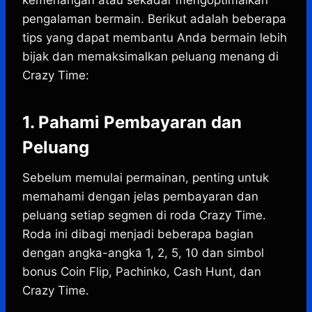
kemenangan atau sekadar mengoptimalkan
pengalaman bermain. Berikut adalah beberapa
tips yang dapat membantu Anda bermain lebih
bijak dan memaksimalkan peluang menang di
Crazy Time:
1. Pahami Pembayaran dan
Peluang
Sebelum memulai permainan, penting untuk
memahami dengan jelas pembayaran dan
peluang setiap segmen di roda Crazy Time.
Roda ini dibagi menjadi beberapa bagian
dengan angka-angka 1, 2, 5, 10 dan simbol
bonus Coin Flip, Pachinko, Cash Hunt, dan
Crazy Time.