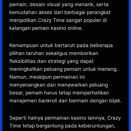
pemain, desain visual yang menarik, serta
kemudahan akses dari berbagai perangkat
menjadikan Crazy Time sangat populer di
kalangan pemain kasino online.
Kemampuan untuk bertaruh pada beberapa
pilihan taruhan sekaligus memberikan
fleksibilitas dan strategi yang dapat
meningkatkan peluang pemain untuk menang.
Namun, meskipun permainan ini
menyenangkan dan menawarkan peluang
besar, pemain harus tetap memperhatikan
manajemen bankroll dan bermain dengan bijak.
Seperti halnya permainan kasino lainnya, Crazy
Time tetap bergantung pada keberuntungan,