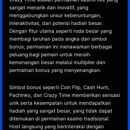
sangat menarik dan inovatif, yang
menggabungkan unsur keberuntungan,
interaktivitas, dan potensi hadiah besar.
Dengan fitur utama seperti roda besar yang
membagi taruhan pada angka dan simbol
bonus, permainan ini menawarkan berbagai
peluang bagi pemain untuk meraih
kemenangan besar melalui multiplier dan
permainan bonus yang menyenangkan.
Simbol bonus seperti Coin Flip, Cash Hunt,
Pachinko, dan Crazy Time memberikan sensasi
unik serta kesempatan untuk mendapatkan
hadiah yang sangat besar, yang tidak dapat
ditemukan di permainan kasino tradisional.
Host langsung yang berinteraksi dengan