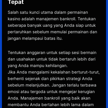
Tepat
Salah satu kunci utama dalam permainan
kasino adalah manajemen bankroll. Tentukan
seberapa banyak uang yang Anda siap untuk
pertaruhkan sebelum memulai permainan dan
jangan melampaui batas itu.
Tentukan anggaran untuk setiap sesi bermain
dan usahakan untuk tidak bertaruh lebih dari
yang Anda mampu kehilangan.
Jika Anda mengalami kekalahan berturut-turut,
berhenti sejenak dan pikirkan strategi Anda
sebelum melanjutkan. Jangan terlalu terbawa
emosi atau tergoda untuk mengejar kerugian
Anda. Manajemen bankroll yang baik akan
membantu Anda bertahan lebih lama dalam