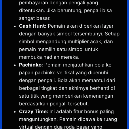
pembayaran dengan pengali yang
ditentukan. Jika beruntung, pengali bisa
sangat besar.
Cash Hunt:
Pemain akan diberikan layar
dengan banyak simbol tersembunyi. Setiap
simbol mengandung multiplier acak, dan
pemain memilih satu simbol untuk
membuka hadiah mereka.
Pachinko:
Pemain menjatuhkan bola ke
papan pachinko vertikal yang dipenuhi
dengan pengali. Bola akan memantul dari
berbagai tingkat dan akhirnya berhenti di
satu titik yang memberikan kemenangan
berdasarkan pengali tersebut.
Crazy Time:
Ini adalah fitur bonus paling
menguntungkan. Pemain dibawa ke ruang
virtual dengan dua roda besar yang