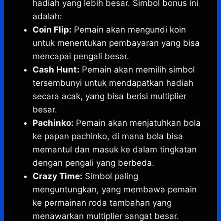
hadiah yang lebih besar. Simbol bonus ini
adalah:
Coin Flip:
Pemain akan mengundi koin
untuk menentukan pembayaran yang bisa
mencapai pengali besar.
Cash Hunt:
Pemain akan memilih simbol
tersembunyi untuk mendapatkan hadiah
secara acak, yang bisa berisi multiplier
besar.
Pachinko:
Pemain akan menjatuhkan bola
ke papan pachinko, di mana bola bisa
memantul dan masuk ke dalam tingkatan
dengan pengali yang berbeda.
Crazy Time:
Simbol paling
menguntungkan, yang membawa pemain
ke permainan roda tambahan yang
menawarkan multiplier sangat besar.