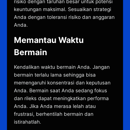
risiko dengan taruhan besar untuk potensi
keuntungan maksimal. Sesuaikan strategi
Anda dengan toleransi risiko dan anggaran
Anda.
Memantau Waktu
Bermain
Kendalikan waktu bermain Anda. Jangan
bermain terlalu lama sehingga bisa
memengaruhi konsentrasi dan keputusan
Anda. Bermain saat Anda sedang fokus
dan rileks dapat meningkatkan performa
Anda. Jika Anda merasa lelah atau
frustrasi, berhentilah bermain dan
istirahatlah.