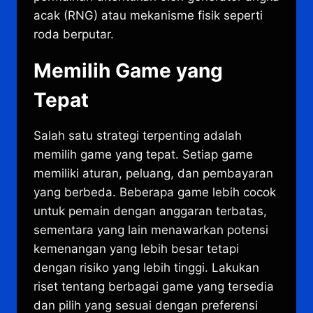
acak (RNG) atau mekanisme fisik seperti
roda berputar.
Memilih Game yang
Tepat
Salah satu strategi terpenting adalah
memilih game yang tepat. Setiap game
memiliki aturan, peluang, dan pembayaran
yang berbeda. Beberapa game lebih cocok
untuk pemain dengan anggaran terbatas,
sementara yang lain menawarkan potensi
kemenangan yang lebih besar tetapi
dengan risiko yang lebih tinggi. Lakukan
riset tentang berbagai game yang tersedia
dan pilih yang sesuai dengan preferensi