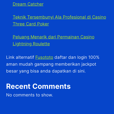
Dream Catcher
Teknik Tersembunyi Ala Profesional di Casino
Three Card Poker
Peluang Menarik dari Permainan Casino
Lightning Roulette
Link alternatif
Fusototo
daftar dan login 100%
aman mudah gampang memberikan jackpot
besar yang bisa anda dapatkan di sini.
Recent Comments
No comments to show.