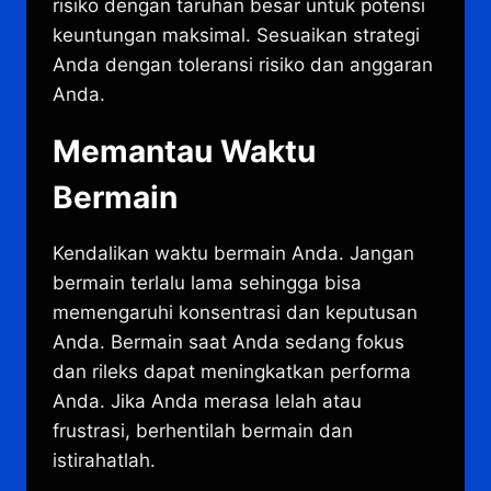
risiko dengan taruhan besar untuk potensi
keuntungan maksimal. Sesuaikan strategi
Anda dengan toleransi risiko dan anggaran
Anda.
Memantau Waktu
Bermain
Kendalikan waktu bermain Anda. Jangan
bermain terlalu lama sehingga bisa
memengaruhi konsentrasi dan keputusan
Anda. Bermain saat Anda sedang fokus
dan rileks dapat meningkatkan performa
Anda. Jika Anda merasa lelah atau
frustrasi, berhentilah bermain dan
istirahatlah.