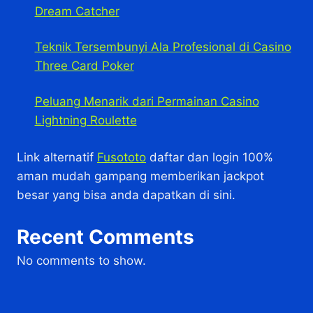
Dream Catcher
Teknik Tersembunyi Ala Profesional di Casino
Three Card Poker
Peluang Menarik dari Permainan Casino
Lightning Roulette
Link alternatif
Fusototo
daftar dan login 100%
aman mudah gampang memberikan jackpot
besar yang bisa anda dapatkan di sini.
Recent Comments
No comments to show.