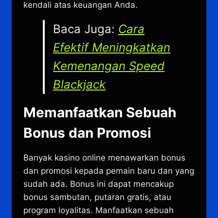
kendali atas keuangan Anda.
Baca Juga:
Cara
Efektif Meningkatkan
Kemenangan Speed
Blackjack
Memanfaatkan Sebuah
Bonus dan Promosi
Banyak kasino online menawarkan bonus
dan promosi kepada pemain baru dan yang
sudah ada. Bonus ini dapat mencakup
bonus sambutan, putaran gratis, atau
program loyalitas. Manfaatkan sebuah